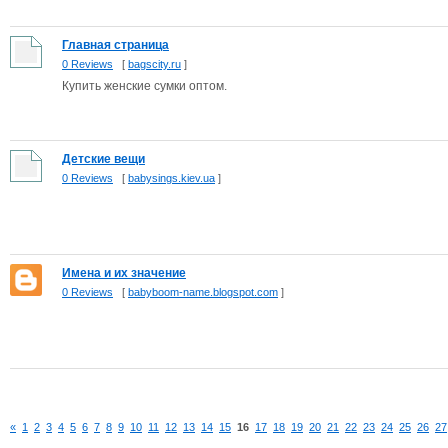
Главная страница
0 Reviews
[
bagscity.ru
]
Купить женские сумки оптом.
Детские вещи
0 Reviews
[
babysings.kiev.ua
]
Имена и их значение
0 Reviews
[
babyboom-name.blogspot.com
]
«
1
2
3
4
5
6
7
8
9
10
11
12
13
14
15
16
17
18
19
20
21
22
23
24
25
26
27