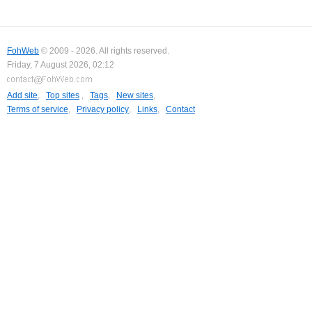
FohWeb
© 2009 - 2026. All rights reserved.
Friday, 7 August 2026, 02:12
Add site
,
Top sites
,
Tags
,
New sites
,
Terms of service
,
Privacy policy
,
Links
,
Contact