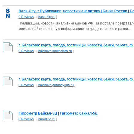
Bank-City :: Публикации, новости и аналитика | Банки России | Ба.
0 Reviews
[
bank-city.ru
]
Публикации, новости, аналитика банков РФ. На портале представ
можете найти полезную информацию по кредитованию и разви...
г. Балаково: карта, погода, гостиницы, новости, банки, работа, ф..
0 Reviews
[
balakovo.southcities.ru
]
г. Балаково: карта, погода, гостиницы, новости, банки, работа, ф..
0 Reviews
[
balakovo.gorodayuga.ru
]
Гигрометр Байкал-5Ц | Гигрометр байкал-5ц
0 Reviews
[
baikal-5c.ru
]