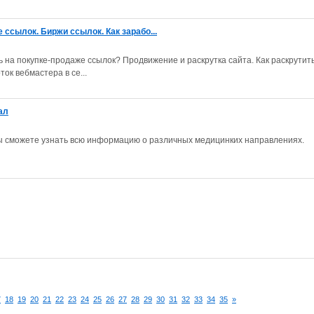
 ссылок. Биржи ссылок. Как зарабо...
 на покупке-продаже ссылок? Продвижение и раскрутка сайта. Как раскрутить
ок вебмастера в се...
ал
 сможете узнать всю информацию о различных медицинких направлениях.
7
18
19
20
21
22
23
24
25
26
27
28
29
30
31
32
33
34
35
»