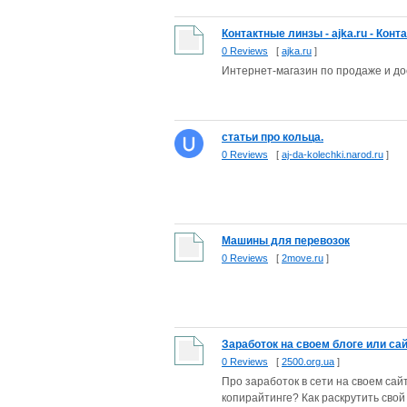
Контактные линзы - ajka.ru - Конт
0 Reviews
[
ajka.ru
]
Интернет-магазин по продаже и до
статьи про кольца.
0 Reviews
[
aj-da-kolechki.narod.ru
]
Машины для перевозок
0 Reviews
[
2move.ru
]
Заработок на своем блоге или сайт
0 Reviews
[
2500.org.ua
]
Про заработок в сети на своем сай
копирайтинге? Как раскрутить свой