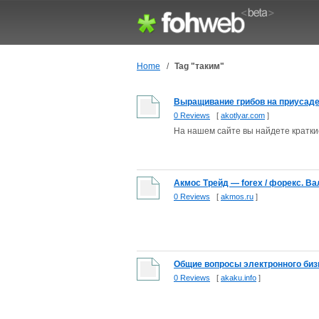
Home
/
Tag "таким"
Выращивание грибов на приусаде
0 Reviews
[
akotlyar.com
]
На нашем сайте вы найдете краткие
Акмос Трейд — forex / форекс. Ва
0 Reviews
[
akmos.ru
]
Общие вопросы электронного бизн
0 Reviews
[
akaku.info
]