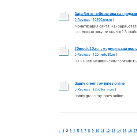
Заработок вебмастера на продаже
0 Reviews
[
2500.org.ru
]
Монетизация сайта. Как заработать
с помощью покупки ссылок? Заработ
20medic10.ru :: медицинский порт
0 Reviews
[
20medic10.ru
]
На нашем медицинском портале Вы
danny green roy jones online
0 Reviews
[
2009-jimm.ru
]
danny green roy jones online
«
1
2
3
4
5
6
7
8
9
10
11
12
13
14
15
16
1