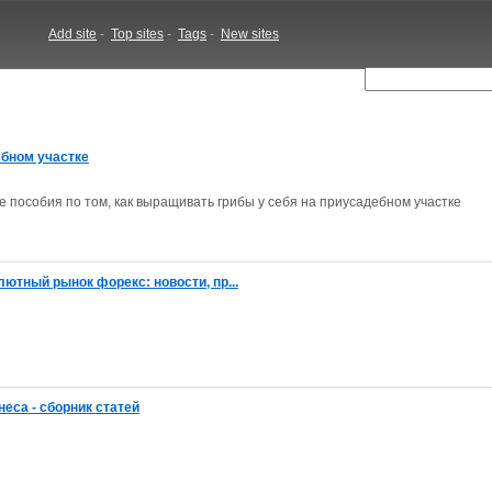
Add site
-
Top sites
-
Tags
-
New sites
бном участке
 пособия по том, как выращивать грибы у себя на приусадебном участке
лютный рынок форекс: новости, пр...
еса - сборник статей