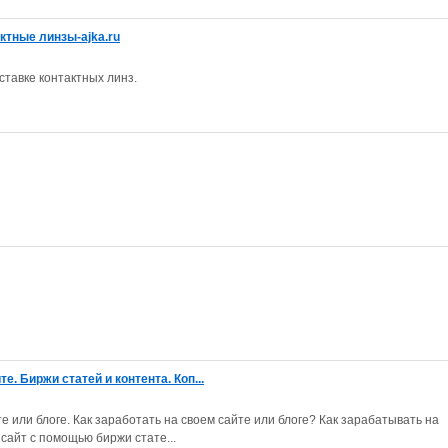
актные линзы-ajka.ru
ставке контактных линз.
е. Биржи статей и контента. Коп...
те или блоге. Как заработать на своем сайте или блоге? Как зарабатывать на
 сайт с помощью биржи стате...