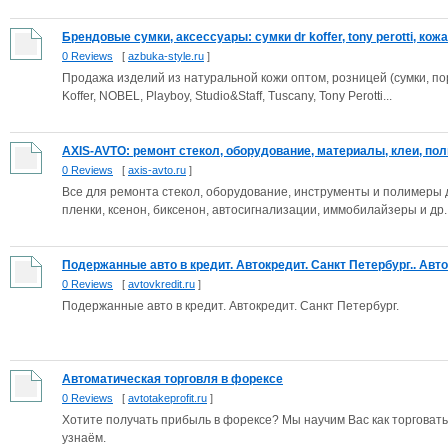
Брендовые сумки, аксессуары: сумки dr koffer, tony perotti, кожа.
0 Reviews
[
azbuka-style.ru
]
Продажа изделий из натуральной кожи оптом, розницей (сумки, по
Koffer, NOBEL, Playboy, Studio&Staff, Tuscany, Tony Perotti...
AXIS-AVTO: ремонт стекол, оборудование, материалы, клеи, пол
0 Reviews
[
axis-avto.ru
]
Все для ремонта стекол, оборудование, инструменты и полимеры
пленки, ксенон, биксенон, автосигнализации, иммобилайзеры и др..
Подержанные авто в кредит. Автокредит. Санкт Петербург.. Авто
0 Reviews
[
avtovkredit.ru
]
Подержанные авто в кредит. Автокредит. Санкт Петербург.
Автоматическая торговля в форексе
0 Reviews
[
avtotakeprofit.ru
]
Хотите получать прибыль в форексе? Мы научим Вас как торговат
узнаём.