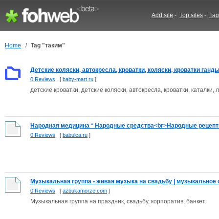
Add site
-
Top sites
-
Tag
Home
/
Tag "таким"
Детские коляски, автокресла, кроватки, коляски, кроватки ганды
0 Reviews
[
baby-mart.ru
]
детские кроватки, детские коляски, автокресла, кроватки, каталки, 
Народная медицина * Народные средства<br>Народные рецепты 
0 Reviews
[
babulca.ru
]
Музыкальная группа • живая музыка на свадьбу | музыкальное с
0 Reviews
[
azbukamorze.com
]
Музыкальная группа на праздник, свадьбу, корпоратив, банкет.