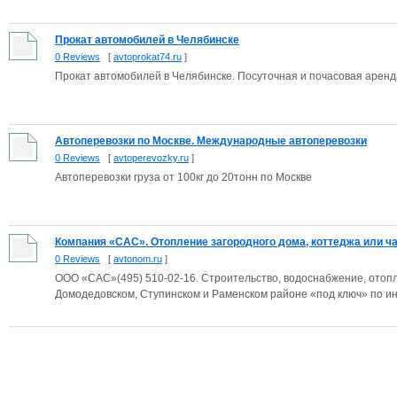
Прокат автомобилей в Челябинске
0 Reviews
[
avtoprokat74.ru
]
Прокат автомобилей в Челябинске. Посуточная и почасовая арен
Автоперевозки по Москве. Международные автоперевозки
0 Reviews
[
avtoperevozky.ru
]
Автоперевозки груза от 100кг до 20тонн по Москве
Компания «САС». Отопление загородного дома, коттеджа или час
0 Reviews
[
avtonom.ru
]
ООО «САС»(495) 510-02-16. Строительство, водоснабжение, отопл
Домодедовском, Ступинском и Раменском районе «под ключ» по инд