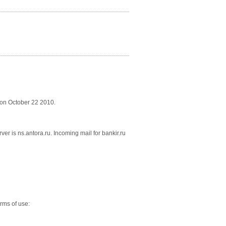
 on October 22 2010.
er is ns.antora.ru. Incoming mail for bankir.ru
erms of use: