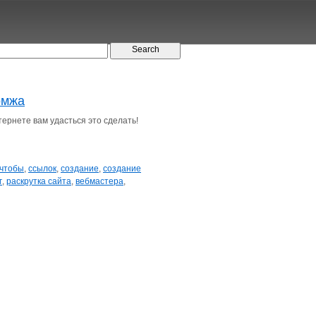
омжа
тернете вам удасться это сделать!
чтобы
,
ссылок
,
создание
,
создание
г
,
раскрутка сайта
,
вебмастера
,