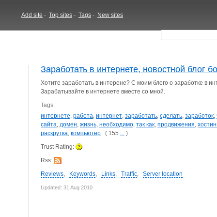
Add site
-
Top sites
-
Tags
-
New sites
Заработать в интернете, новостной блог б
Хотите заработать в интерене? С моим блого о заработке в ин
Зарабатывайте в интернете вместе со мной.
Tags:
интернете
,
работа
,
интернет
,
заработать
,
сделать
,
заработок
,
сайта
,
домен
,
жизнь
,
необходимо
,
так как
,
продвижения
,
хостин
раскрутка
,
компьютер
( 155
...
)
Trust Rating:
Rss:
Reviews
,
Keywords
,
Links
,
Traffic
,
Server location
Updated: 31 Aug 2010