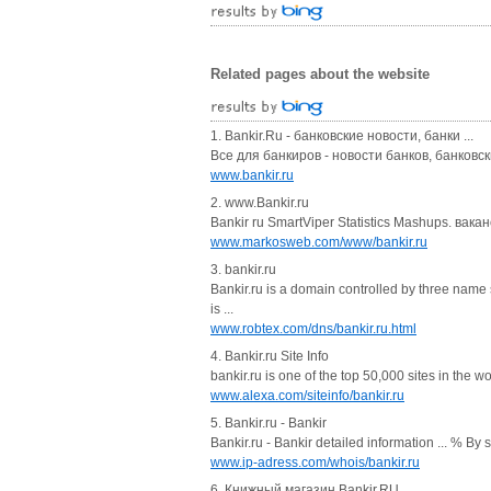
Related pages about the website
1. Bankir.Ru - банковские новости, банки ...
Все для банкиров - новости банков, банковск
www.bankir.ru
2. www.Bankir.ru
Bankir ru SmartViper Statistics Mashups. вака
www.markosweb.com/www/bankir.ru
3. bankir.ru
Bankir.ru is a domain controlled by three name 
is ...
www.robtex.com/dns/bankir.ru.html
4. Bankir.ru Site Info
bankir.ru is one of the top 50,000 sites in the 
www.alexa.com/siteinfo/bankir.ru
5. Bankir.ru - Bankir
Bankir.ru - Bankir detailed information ... % B
www.ip-adress.com/whois/bankir.ru
6. Книжный магазин Bankir.RU