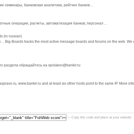
ие семинары, банковская аналитика, рейтинг банков ...
ютные операции, расчеты, автоматизация банков, персонал ...
s (in russian)
 ... Big-Boards tracks the most active message boards and forums on the web. We
го раздела обращайтесь на spolakov@bankir.ru
xpravo.ru, www.bankir.ru and at least six other hosts point to the same IP. More infor
— Copy this code and place at your website