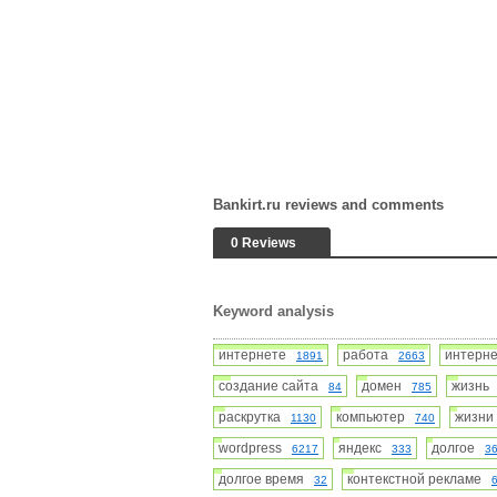
Bankirt.ru reviews and comments
0 Reviews
Keyword analysis
интернете
работа
интер
1891
2663
создание сайта
домен
жизн
84
785
раскрутка
компьютер
жизн
1130
740
wordpress
яндекс
долгое
6217
333
3
долгое время
контекстной рекламе
32