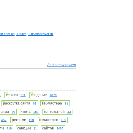
fm.com.ua
,
17i.info
,
1-finansbroker.ru
,
Add a new review
ссылок
создание
3
311
1878
раскрутка сайта
вебмастера
61
81
атьями
иметь
контекстной
39
189
43
е
рекламе
количество
459
118
663
сти
санкции
сайтов
418
11
3400