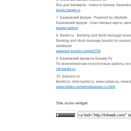
Все для банкиров - новости банков, банковск
books.bankir.ru
7. Банковский форум - Powered by vBulletin
Банковский форум - пластиковые карты, вал
bankir.ru/dom
8. Bankir.ru - Banking and stock message board
Banking and stock message boards (in russian)
database!
www.big-boards.com/rd/759
9. Банковcкий архив на Банкир.Ру
По всем вопросам относительно работы это
cbr.bankir.ru
10. taxpravo.ru
Bankir.ru, shim.bankir.ru, www.carper.su, www.ta
www.robtex.com/dns/taxpravo.ru.html
Site score widget