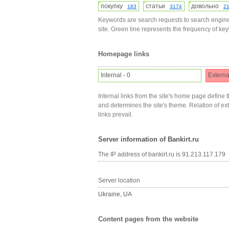
покупку
статьи
довольно
183
3174
2
Keywords are search requests to search engine
site. Green line represents the frequency of ke
Homepage links
Internal - 0
Externa
Internal links from the site's home page define t
and determines the site's theme. Relation of exter
links prevail.
Server information of Bankirt.ru
The IP address of bankirt.ru is 91.213.117.179
Server location
Ukraine, UA
Content pages from the website