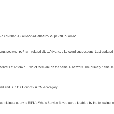
ие семинары, банковская аналитика, рейтинг банков ...
нсии, резюме, рейтинг related sites. Advanced keyword suggestions. Last updated
servers at antora.ru. Two of them are on the same IP network. The primary name serv
world and is in the Новости и СМИ category.
y submitting a query to RIPN's Whois Service % you agree to abide by the following t