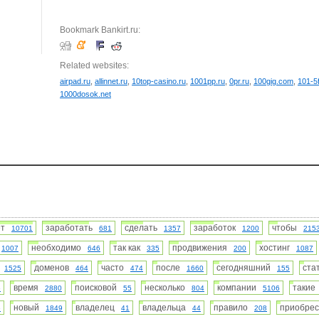
Bookmark Bankirt.ru:
Related websites:
airpad.ru
,
allinnet.ru
,
10top-casino.ru
,
1001pp.ru
,
0pr.ru
,
100gig.com
,
101-5
1000dosok.net
нет
заработать
сделать
заработок
чтобы
10701
681
1357
1200
215
ь
необходимо
так как
продвижения
хостинг
1007
646
335
200
1087
и
доменов
часто
после
сегодняшний
ст
1525
464
474
1660
155
время
поисковой
несколько
компании
таки
6
2880
55
804
5106
новый
владелец
владельца
правило
приобре
6
1849
41
44
208