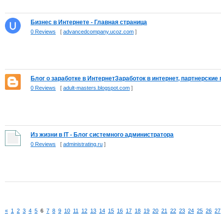
Бизнес в Интернете - Главная страница
0 Reviews
[
advancedcompany.ucoz.com
]
Блог о заработке в ИнтернетЗаработок в интернет, партнерские п
0 Reviews
[
adult-masters.blogspot.com
]
Из жизни в IT - Блог системного администратора
0 Reviews
[
administrating.ru
]
«
1
2
3
4
5
6
7
8
9
10
11
12
13
14
15
16
17
18
19
20
21
22
23
24
25
26
27