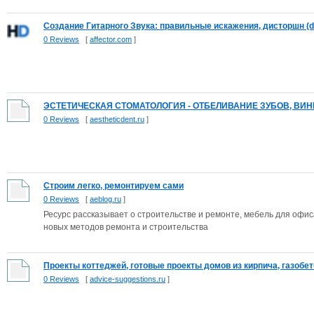
Создание Гитарного Звука: правильные искажения, дисторшн (dis
0 Reviews
[
affector.com
]
ЭСТЕТИЧЕСКАЯ СТОМАТОЛОГИЯ - ОТБЕЛИВАНИЕ ЗУБОВ, ВИНИ
0 Reviews
[
aestheticdent.ru
]
Строим легко, ремонтируем сами
0 Reviews
[
aeblog.ru
]
Ресурс рассказывает о строительстве и ремонте, мебель для офи
новых методов ремонта и строительства
Проекты коттеджей, готовые проекты домов из кирпича, газобето
0 Reviews
[
advice-suggestions.ru
]