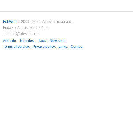
FohWeb
© 2009 - 2026. All rights reserved.
Friday, 7 August 2026, 04:04
Add site
,
Top sites
,
Tags
,
New sites
,
Terms of service
,
Privacy policy
,
Links
,
Contact