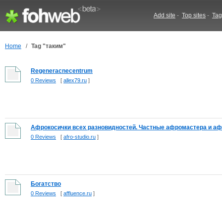
Add site
-
Top sites
-
Tag
Home
/
Tag "таким"
Regeneracnecentrum
0 Reviews
[
allex79.ru
]
Афрокосички всех разновидностей. Частные афромастера и афр
0 Reviews
[
afro-studio.ru
]
Богатство
0 Reviews
[
affluence.ru
]