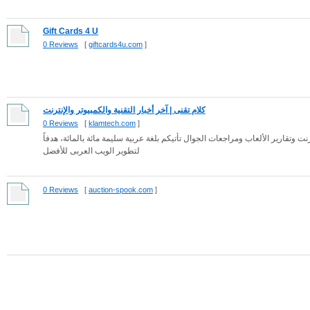
Gift Cards 4 U
0 Reviews
[
giftcards4u.com
]
كلام تقنى | آخر أخبار التقنية والكمبيوتر والإنترنت
0 Reviews
[
klamtech.com
]
آخر أخبار التقنية وتكنولوجيا المعلومات وأخبار الكمبيوتر والإنترنت وتقارير الألع
لتطوير الويب العربى للأفضل
0 Reviews
[
auction-spook.com
]