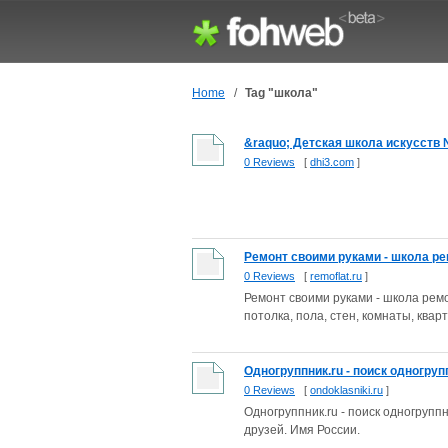
Home
/
Tag "школа"
&raquo; Детская школа искусств 
0 Reviews
[
dhi3.com
]
Ремонт своими руками - школа ре
0 Reviews
[
remoflat.ru
]
Ремонт своими руками - школа ремо
потолка, пола, стен, комнаты, кварт
Одногруппник.ru - поиск одногруп
0 Reviews
[
ondoklasniki.ru
]
Одногруппник.ru - поиск одногрупп
друзей. Имя России.