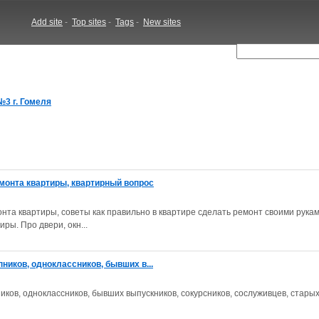
Add site
-
Top sites
-
Tags
-
New sites
№3 г. Гомеля
монта квартиры, квартирный вопрос
нта квартиры, советы как правильно в квартире сделать ремонт своими рука
иры. Про двери, окн...
пников, одноклассников, бывших в...
ников, одноклассников, бывших выпускников, сокурсников, сослуживцев, стары