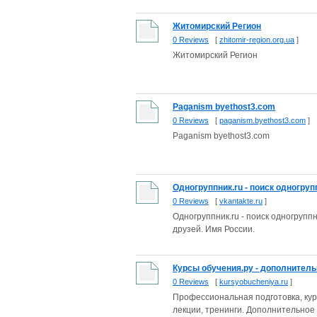
Житомирский Регион
0 Reviews
[
zhitomir-region.org.ua
]
Житомирский Регион
Paganism byethost3.com
0 Reviews
[
paganism.byethost3.com
]
Paganism byethost3.com
Одногруппник.ru - поиск одногруп
0 Reviews
[
vkantakte.ru
]
Одногруппник.ru - поиск одногрупп
друзей. Имя России.
Курсы обучения.ру - дополнитель
0 Reviews
[
kursyobucheniya.ru
]
Профессиональная подготовка, ку
лекции, тренинги. Дополнительное о