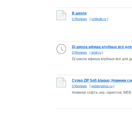
В школе
0 Reviews
[
vshkole.ru
]
Dj школа афиша клубных все для 
0 Reviews
[
artdj.ru
]
Dj школа афиша клубных все для ди
Супер ZIP Soft &laquo; Новинки со
0 Reviews
[
printersbros.ru
]
Новинки софта, игр, скриптов, WEB