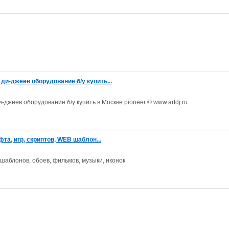
ди-джеев оборудование б/у купить...
-джеев оборудование б/у купить в Москве pioneer © www.artdj.ru
фта, игр, скриптов, WEB шаблон...
 шаблонов, обоев, фильмов, музыки, иконок