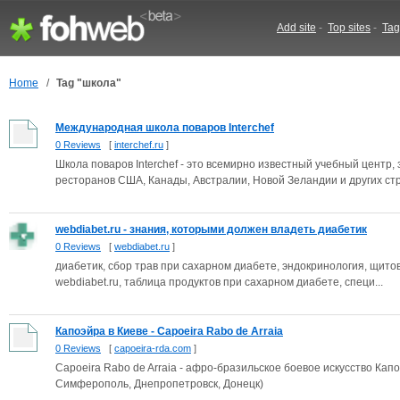
Add site
-
Top sites
-
Tag
Home
/
Tag "школа"
Международная школа поваров Interchef
0 Reviews
[
interchef.ru
]
Школа поваров Interchef - это всемирно известный учебный цент
ресторанов США, Канады, Австралии, Новой Зеландии и других стр.
webdiabet.ru - знания, которыми должен владеть диабетик
0 Reviews
[
webdiabet.ru
]
диабетик, сбор трав при сахарном диабете, эндокринология, щит
webdiabet.ru, таблица продуктов при сахарном диабете, специ...
Капоэйра в Киеве - Capoeira Rabo de Arraia
0 Reviews
[
capoeira-rda.com
]
Capoeira Rabo de Arraia - афро-бразильское боевое искусство Капо
Симферополь, Днепропетровск, Донецк)