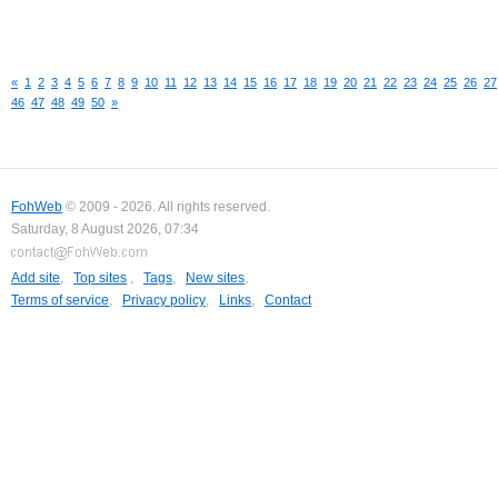
«
1
2
3
4
5
6
7
8
9
10
11
12
13
14
15
16
17
18
19
20
21
22
23
24
25
26
27
46
47
48
49
50
»
FohWeb
© 2009 - 2026. All rights reserved.
Saturday, 8 August 2026, 07:34
Add site
,
Top sites
,
Tags
,
New sites
,
Terms of service
,
Privacy policy
,
Links
,
Contact