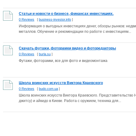
Статьи и новости о бизнесе, финансах инвестициях.
0 Reviews
[
business-investor.info
]
Информация о выгодных инвестициях денег, обзоры рынков: недви
металлов. Обучение и рекомендации по работе с инвестициям...
Скачать футажи, фоторамки видео и фоторедакторы
0 Reviews
[
burla.su
]
Футажи, фоторамки, все для фото и видеомонтажа
Школа воинских искусств Виктора Краевского
0 Reviews
[
budo.com.ua
]
Школа воинских искусств Виктора Краевского. Представительство 
джитсу) и айкидо в Киеве. Работа с оружием, техника для...