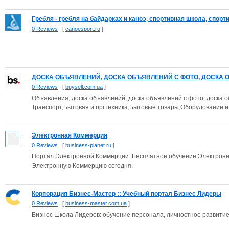
Гребля - гребля на байдарках и каноэ, спортивная школа, спортив
0 Reviews
[
canoesport.ru
]
ДОСКА ОБЪЯВЛЕНИЙ, ДОСКА ОБЪЯВЛЕНИЙ С ФОТО, ДОСКА О
0 Reviews
[
buysell.com.ua
]
Объявления, доска объявлений, доска объявлений с фото, доска о
Транспорт,Бытовая и оргтехника,Бытовые товары,Оборудование и
Электронная Коммерция
0 Reviews
[
business-planet.ru
]
Портал Электронной Коммерции. Бесплатное обучение Электронно
Электронную Коммерцию сегодня.
Корпорация Бизнес-Мастер :: Учебный портал Бизнес Лидеры
0 Reviews
[
business-master.com.ua
]
Бизнес Школа Лидеров: обучение персонала, личностное развити