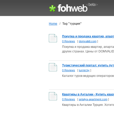
Home
/
Tag "турция"
Покупка и продажа квартир, апарт
0 Reviews
[
domvalidi.com
]
Покупка и продажа квартир, апарта
других странах. Цены от DOMVALID
Туристический портал: купить путе
0 Reviews
[
turmir.by
]
Каталог туров ведущих операторов
Квартиры в Анталии - Купить ква
0 Reviews
[
antalya-apartment.com
]
Квартиры в Анталии Турция. Хотите