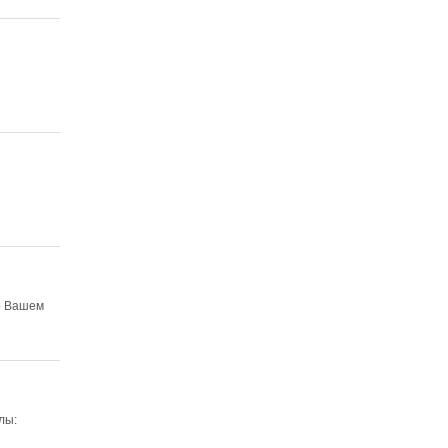
 о Вашем
лы: