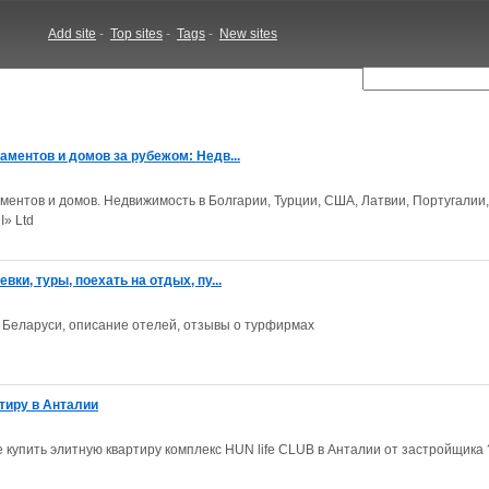
Add site
-
Top sites
-
Tags
-
New sites
аментов и домов за рубежом: Недв...
ментов и домов. Недвижимость в Болгарии, Турции, США, Латвии, Португалии
I» Ltd
вки, туры, поехать на отдых, пу...
 Беларуси, описание отелей, отзывы о турфирмах
ртиру в Анталии
 купить элитную квартиру комплекс HUN life CLUB в Анталии от застройщика 