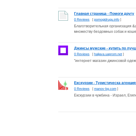
Главная страница - Помоги другу
0 Reviews
[
pomogidrugu.info
]
Благотворительная организация &am
множеству бездомных собак и кошек
Джинсы мужские - купить по лучше
0 Reviews
[
haljava.uaprom.net
]
"интернет магазин джинсовой одежд
Екскурзии - Туристическа агенци
0 Reviews
[
manov-bg.com
]
Екскурзии в чужбина - Израел, Еги