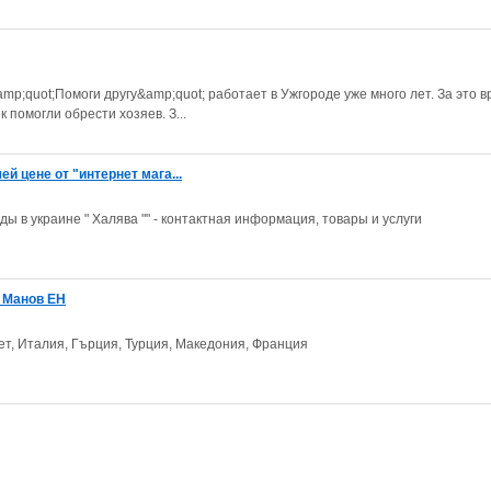
p;quot;Помоги другу&amp;quot; работает в Ужгороде уже много лет. За это 
 помогли обрести хозяев. З...
й цене от "интернет мага...
ы в украине " Халява "" - контактная информация, товары и услуги
я Манов ЕН
пет, Италия, Гърция, Турция, Македония, Франция