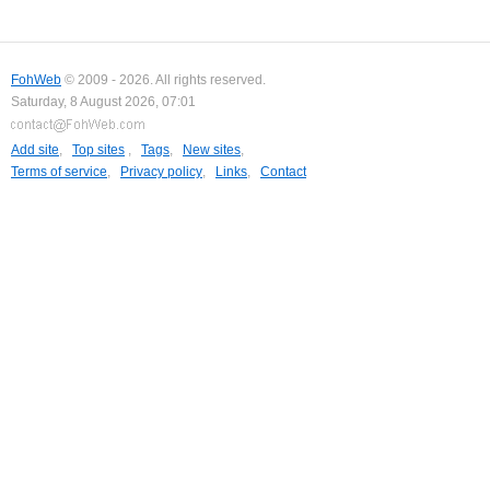
FohWeb
© 2009 - 2026. All rights reserved.
Saturday, 8 August 2026, 07:01
Add site
,
Top sites
,
Tags
,
New sites
,
Terms of service
,
Privacy policy
,
Links
,
Contact