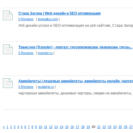
Стара Загора | Web дизайн и SEO оптимизация
0 Reviews
[
ipotpalka.com
]
Уеб дизайн услуги и SEO оптимизация на уеб сайтове, Стара Загор
Транслер (Transler) - портал: грузоперевозки, перевозки, грузы...
0 Reviews
[
transler.ru
]
Авиабилеты | дешевые авиабилеты, авиабилеты онлайн, чартерн
0 Reviews
[
aviabirja.ru
]
чартерные авиабилеты, дешевые чартеры, скидки на авиабилеты,
«
1
2
3
4
5
6
7
8
9
10
11
12
13
14
15
16
17
18
19
20
21
22
23
24
25
26
27