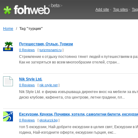
Add site
-
Top sites
-
Tag
Home
/
Tag "турция"
Путешествия, Отдых, Туризм
0 Reviews
[
turizmsnami.ru
]
Стремление к отдыху постоянно тянет людей к путешествиям в разн
Как не затеряться во всем многообразии отелей, стран...
Nik Style Ltd.
0 Reviews
[
nik-style.net
]
Nik Style Ltd. е фирма извършваща директен внос на мебели за в
диско клубове, кафенета, спа центрове, летни градини, пл...
Екскурзии, Круизи, Почивки, хотели, самолетни билети, екскурзии
0 Reviews
[
ekskurzii.bg
]
топ 5 екскурзии, Най-добрите екскурзии в целия свят, Екскурзии в
година, Най-изгодните оферти, екскурзии гърция, екс...