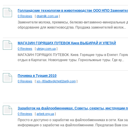
Голландские технологии в животноводстве ООО НПО Заменител
0 Reviews
[
dtaimilk.com.ua
]
Заменители молока, премиксы, белково-витаминно-минеральные д
обродование для животновосдтва. Продажа заменителей молок...
МАГАЗИН ГОРЯЩИХ ПУТЕВОК Киев ВЫБИРАЙ И УЛЕТАЙ
0 Reviews
[
uletay.com.ua
]
МАГАЗИН ГОРЯЩИХ ПУТЕВОК. Киев. Горящие туры в Египет. Горящ
отдых в Карпатах. Новогодние туры. Горнолыжные туры. Где ку...
Почивка в Турция 2010
0 Reviews
[
xn--80adbvdjzhptl1be6j.com
]
Заработок на файлообменниках. Советы, секреты, инструкции по
0 Reviews
[
arbeit.org.ua
]
Просто и доступно о заработке на файлообменниках в сети. Как 
информация о заработке на файлообменнике. Предлагаю Вам озн.