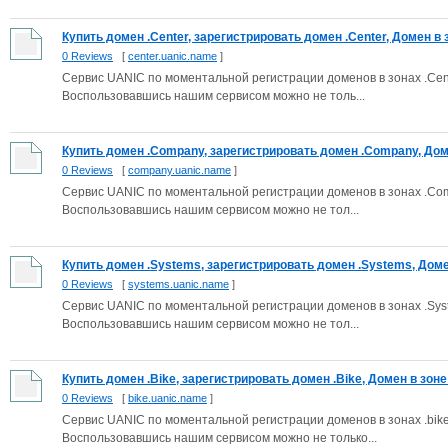
Купить домен .Center, зарегистрировать домен .Center, Домен в зо
0 Reviews
[
center.uanic.name
]
Сервис UANIC по моментальной регистрации доменов в зонах .Center,.com, 
Воспользовавшись нашим сервисом можно не толь...
Купить домен .Company, зарегистрировать домен .Company, Доме
0 Reviews
[
company.uanic.name
]
Сервис UANIC по моментальной регистрации доменов в зонах .Company,.com
Воспользовавшись нашим сервисом можно не тол...
Купить домен .Systems, зарегистрировать домен .Systems, Домен
0 Reviews
[
systems.uanic.name
]
Сервис UANIC по моментальной регистрации доменов в зонах .Systems,.com,
Воспользовавшись нашим сервисом можно не тол...
Купить домен .Bike, зарегистрировать домен .Bike, Домен в зоне .
0 Reviews
[
bike.uanic.name
]
Сервис UANIC по моментальной регистрации доменов в зонах .bike,.com, .ne
Воспользовавшись нашим сервисом можно не только...