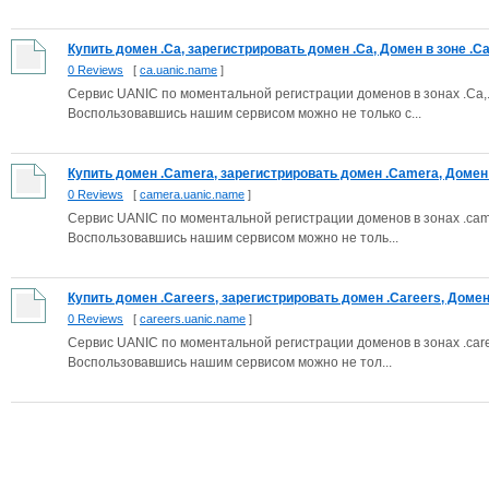
Купить домен .Ca, зарегистрировать домен .Ca, Домен в зоне .Ca |
0 Reviews
[
ca.uanic.name
]
Сервис UANIC по моментальной регистрации доменов в зонах .Ca,.com, .net
Воспользовавшись нашим сервисом можно не только с...
Купить домен .Camera, зарегистрировать домен .Camera, Домен в
0 Reviews
[
camera.uanic.name
]
Сервис UANIC по моментальной регистрации доменов в зонах .camera,.com, 
Воспользовавшись нашим сервисом можно не толь...
Купить домен .Careers, зарегистрировать домен .Careers, Домен 
0 Reviews
[
careers.uanic.name
]
Сервис UANIC по моментальной регистрации доменов в зонах .careers,.com,
Воспользовавшись нашим сервисом можно не тол...