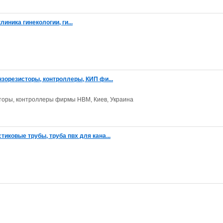
иника гинекологии, ги...
нзорезисторы, контроллеры, КИП фи...
сторы, контроллеры фирмы НВМ, Киев, Украина
иковые трубы, труба пвх для кана...