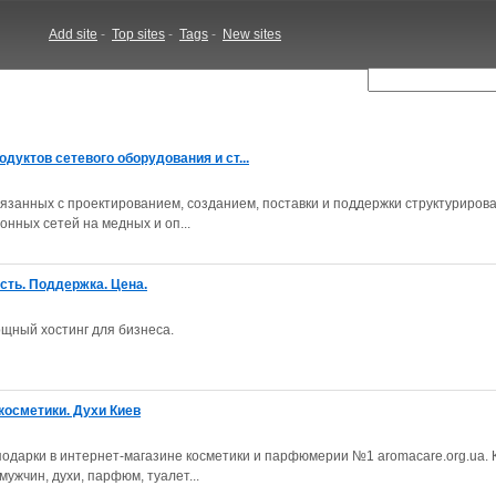
Add site
-
Top sites
-
Tags
-
New sites
дуктов сетевого оборудования и ст...
связанных с проектированием, созданием, поставки и поддержки структуриров
нных сетей на медных и оп...
ть. Поддержка. Цена.
ощный хостинг для бизнеса.
косметики. Духи Киев
одарки в интернет-магазине косметики и парфюмерии №1 aromacare.org.ua. 
ужчин, духи, парфюм, туалет...