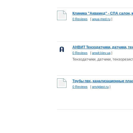
Клиника "Аквамед" - СПА салон, кл
0 Reviews
[
aqua-med.ru
]
АНВИТ Тензодатчики, датчики, те
0 Reviews
[
anwit.kiev.ua
]
Тензодатчики, датчики, тензорези
Трубы пвх, канализационные пласт
0 Reviews
[
anviplast.ru
]