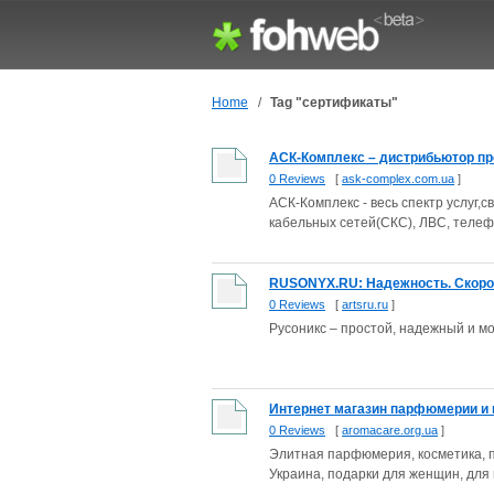
Home
/
Tag "сертификаты"
АСК-Комплекс – дистрибьютор про
0 Reviews
[
ask-complex.com.ua
]
АСК-Комплекс - весь спектр услуг,
кабельных сетей(СКС), ЛВС, телефо
RUSONYX.RU: Надежность. Скорос
0 Reviews
[
artsru.ru
]
Русоникс – простой, надежный и м
Интернет магазин парфюмерии и 
0 Reviews
[
aromacare.org.ua
]
Элитная парфюмерия, косметика, п
Украина, подарки для женщин, для м