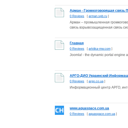
Арман - Громкоговорящая связь 
0 Reviews
[
arman.spb.ru
]
Арман – промышленная громкоговор
связь взрывозащищенная связь си
Главная
0 Reviews
[
arktika-mw.com
]
Joomla! - the dynamic portal engine
АРГО-ДИО Украинский Информацио
0 Reviews
[
argo.co.ua
]
Информационный центр АРГО, инт
www.aquaspace.com.ua
0 Reviews
[
aquaspace.com.ua
]