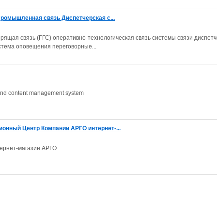
Промышленная связь Диспетчерская с...
ящая связь (ГГС) оперативно-технологическая связь системы связи диспет
стема оповещения переговорные...
 and content management system
нный Центр Компании АРГО интернет-...
ернет-магазин АРГО