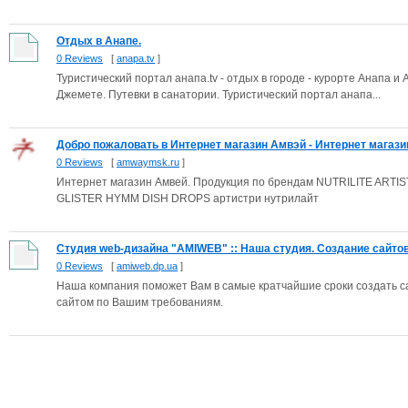
Отдых в Анапе.
0 Reviews
[
anapa.tv
]
Туристический портал анапа.tv - отдых в городе - курорте Анапа и
Джемете. Путевки в санатории. Туристический портал анапа...
Добро пожаловать в Интернет магазин Амвэй - Интернет магазин
0 Reviews
[
amwaymsk.ru
]
Интернет магазин Амвей. Продукция по брендам NUTRILITE ARTI
GLISTER HYMM DISH DROPS артистри нутрилайт
Студия web-дизайна "AMIWEB" :: Наша студия. Создание сайтов, 
0 Reviews
[
amiweb.dp.ua
]
Наша компания поможет Вам в самые кратчайшие сроки создать с
сайтом по Вашим требованиям.