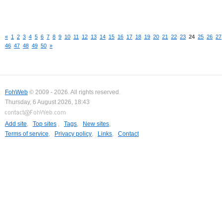
«
1
2
3
4
5
6
7
8
9
10
11
12
13
14
15
16
17
18
19
20
21
22
23
24
25
26
27
46
47
48
49
50
»
FohWeb
© 2009 - 2026. All rights reserved.
Thursday, 6 August 2026, 18:43
Add site
,
Top sites
,
Tags
,
New sites
,
Terms of service
,
Privacy policy
,
Links
,
Contact