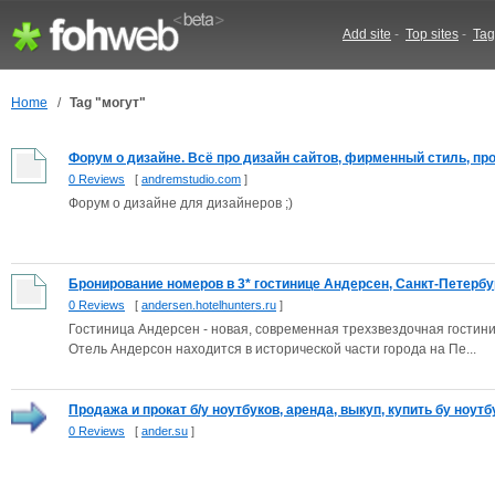
Add site
-
Top sites
-
Tag
Home
/
Tag "могут"
Форум о дизайне. Всё про дизайн сайтов, фирменный стиль, пр
0 Reviews
[
andremstudio.com
]
Форум о дизайне для дизайнеров ;)
Бронирование номеров в 3* гостинице Андерсен, Санкт-Петербург
0 Reviews
[
andersen.hotelhunters.ru
]
Гостиница Андерсен - новая, современная трехзвездочная гостини
Отель Андерсон находится в исторической части города на Пе...
Продажа и прокат б/у ноутбуков, аренда, выкуп, купить бу ноутбу
0 Reviews
[
ander.su
]