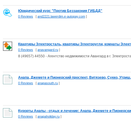
Юридический курс "Против Беззакония ГИБДД"
0 Reviews
[
and2221.lawerdim.e-autopay.com
]
Квартиры Электросталь, квартиры Электроугли, комнаты Электр
0 Reviews
[
anavangard.ru
]
8 (49657) 44550 - Агентство недвижимости Авангард в г. Электрост
Анапа, Джемете и Пионерский проспект, Витязево, Сукко, Утриш, 
0 Reviews
[
anapasouth.ru
]
Курорты Анапы - отдых и лечение: Анапа, Джемете и Пионерский
0 Reviews
[
anapaholiday.ru
]