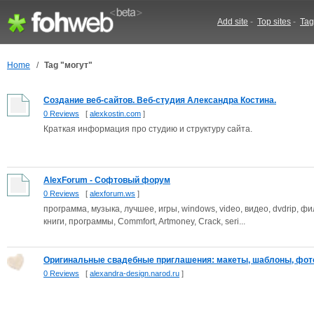
Add site
-
Top sites
-
Tag
Home
/
Tag "могут"
Создание веб-сайтов. Веб-студия Александра Костина.
0 Reviews
[
alexkostin.com
]
Краткая информация про студию и структуру сайта.
AlexForum - Софтовый форум
0 Reviews
[
alexforum.ws
]
программа, музыка, лучшее, игры, windows, video, видео, dvdrip, ф
книги, программы, Commfort, Artmoney, Crack, seri...
Оригинальные свадебные приглашения: макеты, шаблоны, фото,
0 Reviews
[
alexandra-design.narod.ru
]