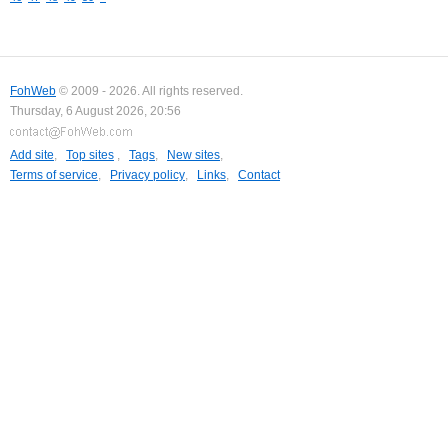
FohWeb
© 2009 - 2026. All rights reserved.
Thursday, 6 August 2026, 20:56
Add site
,
Top sites
,
Tags
,
New sites
,
Terms of service
,
Privacy policy
,
Links
,
Contact