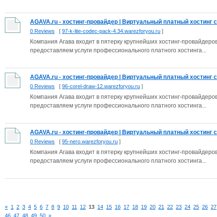
AGAVA.ru - хостинг-провайдер | Виртуальный платный хостинг са
0 Reviews
[
97-k-lite-codec-pack-4.34.warezforyou.ru
]
Компания Агава входит в пятерку крупнейших хостинг-провайдеро
предоставляем услуги профессионального платного хостинга...
AGAVA.ru - хостинг-провайдер | Виртуальный платный хостинг са
0 Reviews
[
96-corel-draw-12.warezforyou.ru
]
Компания Агава входит в пятерку крупнейших хостинг-провайдеро
предоставляем услуги профессионального платного хостинга...
AGAVA.ru - хостинг-провайдер | Виртуальный платный хостинг са
0 Reviews
[
95-nero.warezforyou.ru
]
Компания Агава входит в пятерку крупнейших хостинг-провайдеро
предоставляем услуги профессионального платного хостинга...
«
1
2
3
4
5
6
7
8
9
10
11
12
13
14
15
16
17
18
19
20
21
22
23
24
25
26
27
46
47
48
49
50
»