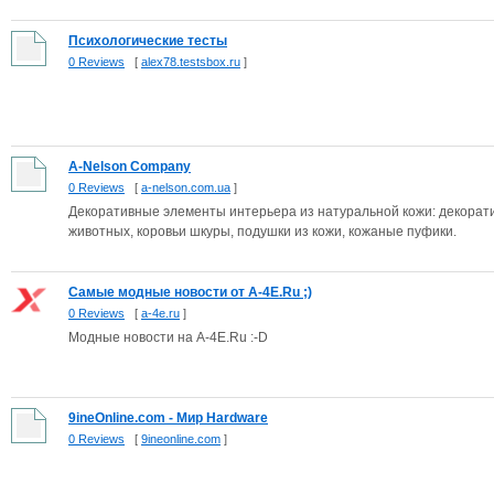
Психологические тесты
0 Reviews
[
alex78.testsbox.ru
]
A-Nelson Company
0 Reviews
[
a-nelson.com.ua
]
Декоративные элементы интерьера из натуральной кожи: декорат
животных, коровьи шкуры, подушки из кожи, кожаные пуфики.
Самые модные новости от A-4E.Ru ;)
0 Reviews
[
a-4e.ru
]
Модные новости на A-4E.Ru :-D
9ineOnline.com - Мир Hardware
0 Reviews
[
9ineonline.com
]