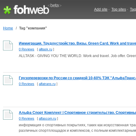
Add site
-
Top sites
-
Tag
Home
/
Tag "компания"
Иммиграция. Трудоустройство. Визы. Green Card. Work and travel.
0 Reviews
[
alltask.ru
]
ALLTASK - GIVING YOU THE WORLD. Work and travel. Job offer. Green 
Грузоперевозки по России со скидкой 10-60% ТЭК "АльфаТранс&
0 Reviews
[
alfatrans.ru
]
Альфа Спорт Комплект | Спортивное строительство. Спортивные
0 Reviews
[
alfascom.ru
]
информация о спортивных покрытиях, таких как искусственная тра
различных спортплощадок и комплексов, с полным комплектарным 