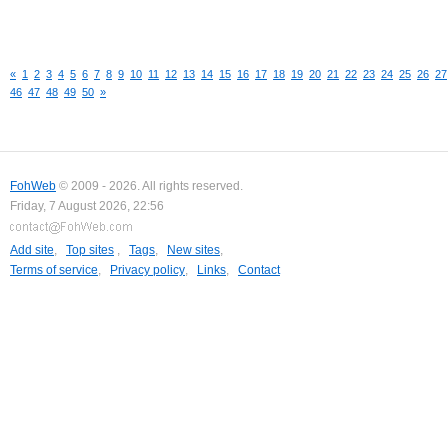
«
1
2
3
4
5
6
7
8
9
10
11
12
13
14
15
16
17
18
19
20
21
22
23
24
25
26
27
46
47
48
49
50
»
FohWeb
© 2009 - 2026. All rights reserved.
Friday, 7 August 2026, 22:56
Add site
,
Top sites
,
Tags
,
New sites
,
Terms of service
,
Privacy policy
,
Links
,
Contact