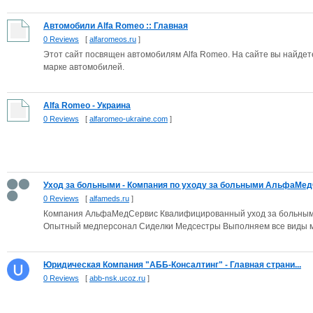
Автомобили Alfa Romeo :: Главная
0 Reviews
[
alfaromeos.ru
]
Этот сайт посвящен автомобилям Alfa Romeo. На сайте вы найдет
марке автомобилей.
Alfa Romeo - Украина
0 Reviews
[
alfaromeo-ukraine.com
]
Уход за больными - Компания по уходу за больными АльфаМе
0 Reviews
[
alfameds.ru
]
Компания АльфаМедСервис Квалифицированный уход за больными
Опытный медперсонал Сиделки Медсестры Выполняем все виды м
Юридическая Компания "АББ-Консалтинг" - Главная страни...
0 Reviews
[
abb-nsk.ucoz.ru
]