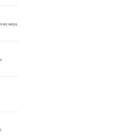
очку мира.
м
A