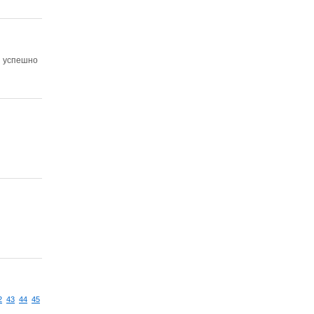
ы успешно
2
43
44
45