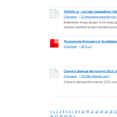
AGAVA.ru - хостинг-провайдер | В
0 Reviews
[
21-photoshop.warezforyou.
Компания Агава входит в пятерку 
предоставляем услуги профессионал
Технологии будущего в Челябинске
0 Reviews
[
2074.ru
]
Скачать фильм бесплатно 2012 ск
0 Reviews
[
2012film.50webs.com
]
Скачать фильм бесплатно 2012 ска
«
1
2
3
4
5
6
7
8
9
10
11
12
13
14
15
16
1
46
47
48
49
50
»