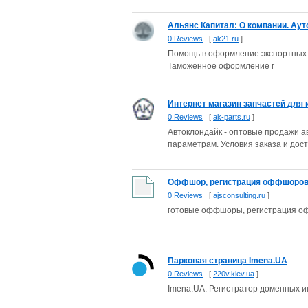
Альянс Капитал: О компании. Аутс
0 Reviews
[
ak21.ru
]
Помощь в оформление экспортных и
Таможенное оформление г
Интернет магазин запчастей для и
0 Reviews
[
ak-parts.ru
]
Автоклондайк - оптовые продажи а
параметрам. Условия заказа и дост
Оффшор, регистрация оффшоров, 
0 Reviews
[
ajsconsulting.ru
]
готовые оффшоры, регистрация оф
Парковая страница Imena.UA
0 Reviews
[
220v.kiev.ua
]
Imena.UA: Регистратор доменных и