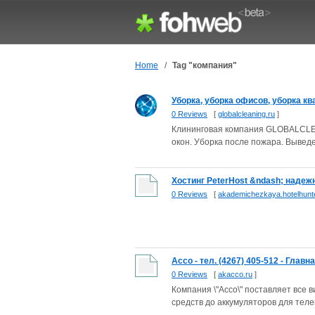
Home
/
Tag "компания"
Уборка, уборка офисов, уборка ква
0 Reviews
[
globalcleaning.ru
]
Клининговая компания GLOBALCLEA
окон. Уборка после пожара. Вывед
Хостинг PeterHost &ndash; надежн
0 Reviews
[
akademichezkaya.hotelhunt
Ассо - тел. (4267) 405-512 - Главн
0 Reviews
[
akacco.ru
]
Компания \"Ассо\" поставляет все
средств до аккумуляторов для теле