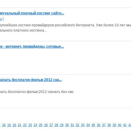
иртуальный платный хостинг сайто...
ru
]
крупнейших хостинг-провайдеров российского Интернета. Уже более 10 лет м
ьного платного хостинга...
 - интернет, провайдеры, сотовые...
ачать бесплатно фильм 2012 ска...
чать бесплатно фильм 2012 скачать без смс
7
18
19
20
21
22
23
24
25
26
27
28
29
30
31
32
33
34
35
36
37
38
39
40
41
4