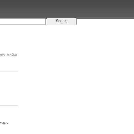
тка. Мойка
ртных