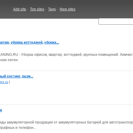
Add site
-
Top sites
-
Tags
-
New sites
ртир, уборка коттеджей, уборка...
NING.RU - Уборка офисов, квартир, коттеджей, крупных помещений. Химчис
ение пятен
ый хостинг, разм...
ers.ru
]
ая
 виды аккумуляторной продукции от аккумуляторных батарей для автотранспо
графных и телефон...