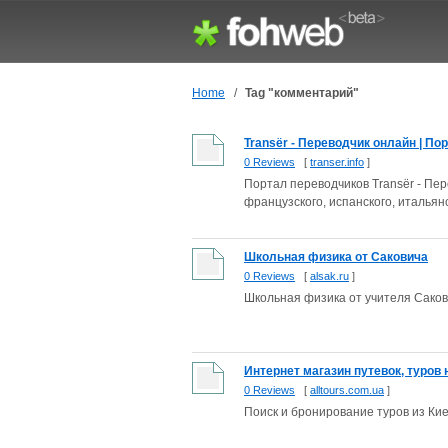
Home
/
Tag "комментарий"
Transёr - Переводчик онлайн | Пор
0 Reviews
[
transer.info
]
Портал переводчиков Transёr - Пере
французского, испанского, итальян
Школьная физика от Саковича
0 Reviews
[
alsak.ru
]
Школьная физика от учителя Сако
Интернет магазин путевок, туров н
0 Reviews
[
alltours.com.ua
]
Поиск и бронирование туров из Кие