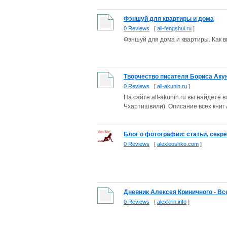
Фэншуй для квартиры и дома
0 Reviews
[
all-fengshui.ru
]
Фэншуй для дома и квартиры. Как в
Творчество писателя Бориса Акуни
0 Reviews
[
all-akunin.ru
]
На сайте all-akunin.ru вы найдет
Чхартишвили). Описание всех книг 
Блог о фотографии: статьи, секр
0 Reviews
[
alexleoshko.com
]
Дневник Алексея Криничного - Все 
0 Reviews
[
alexkrin.info
]