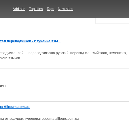
Add site
-
Top sites
-
Tags
-
New sites
тал переводчиков - Изучение язы...
водчик онлайн - переводчик с/на русский, перевод с английского, немецкого,
ского языков
вича
а Alltours.com.ua
ва от ведущих туроператоров на alltours.com.ua