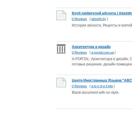
Клуб любителей абсента | Absinth, 
0 Reviews
[
absinth.by
]
История абсента. Рецепты и коктей
Архитектура и дизайн
0 Reviews
[
a-portal.com.ua
]
А-PORTAL: Архитектура и дизайн. С
готовые решения, дизайн помещени
Центр Иностранных Языков "AB
0 Reviews
[
a-b-c-d-e-f.info
]
Blank document with no style.