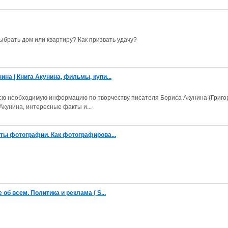
ыбрать дом или квартиру? Как призвать удачу?
на | Книга Акунина, фильмы, купи...
е всю необходимую информацию по творчеству писателя Бориса Акунина (Григо
Акунина, интересные факты и...
еты фотографии. Как фотографирова...
об всем. Политика и реклама ( S...