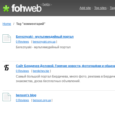
Add site
-
Top sites
-
Tag
Home
/
Tag "комментарий"
Бereznyaki - мультимедийный портал
0 Reviews
[
bereznyaki.org.ua
]
Бereznyaki - мультимедийный портал
Сайт Бердичев Деловой. Горячие новости, фотографии и общен
0 Reviews
[
berdichev.biz
]
Самый большой портал Бердичева, много фото, реклама в Бердичев
знакомства, доска бесплатных объявлений.
benson's blog
0 Reviews
[
benson.org.ua
]