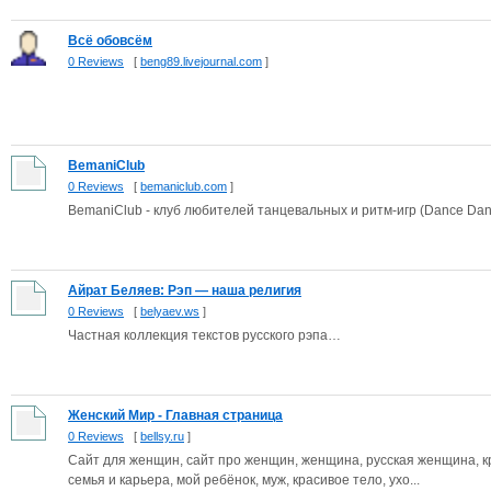
Всё обовсём
0 Reviews
[
beng89.livejournal.com
]
BemaniClub
0 Reviews
[
bemaniclub.com
]
BemaniClub - клуб любителей танцевальных и ритм-игр (Dance Dance
Айрат Беляев: Рэп — наша религия
0 Reviews
[
belyaev.ws
]
Частная коллекция текстов русского рэпа…
Женский Мир - Главная страница
0 Reviews
[
bellsy.ru
]
Сайт для женщин, сайт про женщин, женщина, русская женщина, кра
семья и карьера, мой ребёнок, муж, красивое тело, ухо...