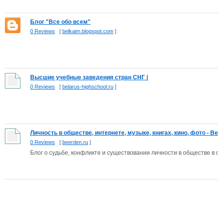
Блог "Все обо всем"
0 Reviews
[
belkaim.blogspot.com
]
Высшие учебные заведения стран СНГ |
0 Reviews
[
belarus-highschool.ru
]
Личность в обществе, интернете, музыке, книгах, кино, фото - Bee
0 Reviews
[
beerden.ru
]
Блог о судьбе, конфликте и существовании личности в обществе в ср