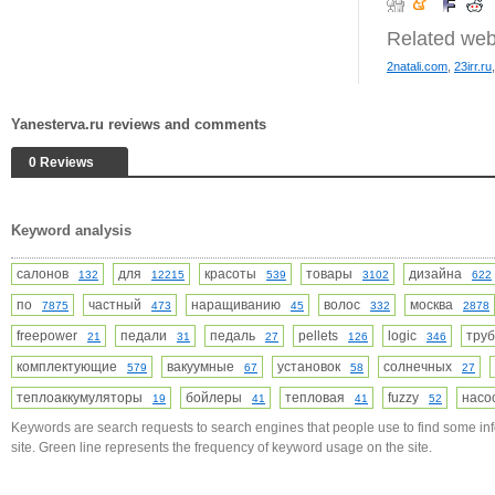
Related web
2natali.com
,
23irr.ru
Yanesterva.ru reviews and comments
0 Reviews
Keyword analysis
салонов
для
красоты
товары
дизайна
132
12215
539
3102
622
по
частный
наращиванию
волос
москва
7875
473
45
332
2878
freepower
педали
педаль
pellets
logic
тру
21
31
27
126
346
комплектующие
вакуумные
установок
солнечных
579
67
58
27
теплоаккумуляторы
бойлеры
тепловая
fuzzy
нас
19
41
41
52
Keywords are search requests to search engines that people use to find some in
site. Green line represents the frequency of keyword usage on the site.