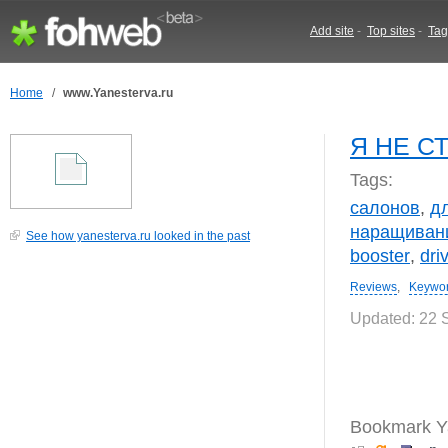
Add site
-
Top sites
-
Tag
Home
/
www.Yanesterva.ru
Я НЕ СТ
Tags:
салонов
,
д
наращиван
See how yanesterva.ru looked in the past
booster
,
dri
Reviews
,
Keywo
Updated: 22 
Bookmark Ya