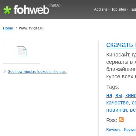
Add site
-
Top sites
-
Tag
Home
/
www.Tviget.ru
скачать
Киносайт, 
сериалы в 
ближайшие 
See how tviget.ru looked in the past
курсе всех 
Tags:
на
,
вы
,
кин
качестве
,
с
новинки
,
вс
Rss:
Reviews
,
Keywo