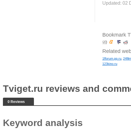
Updated: 02 
Bookmark Tv
Related web
1fforum.pp.ru
,
24fil
123kino.ru
Tviget.ru reviews and comm
0 Reviews
Keyword analysis