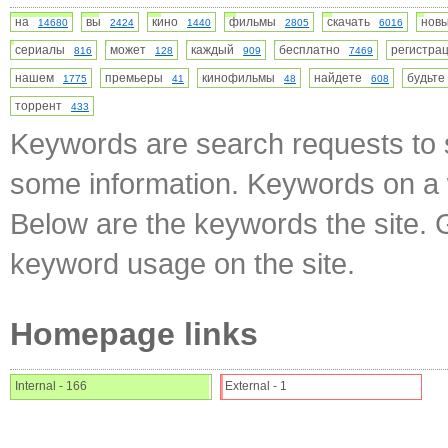
на
вы
кино
фильмы
скачать
нов
14680
2424
1440
2805
6016
сериалы
может
каждый
бесплатно
регистр
816
128
909
7469
нашем
премьеры
кинофильмы
найдете
будьт
1775
41
48
608
торрент
433
Keywords are search requests to s
some information. Keywords on a w
Below are the keywords the site. 
keyword usage on the site.
Homepage links
Internal - 166
External - 1