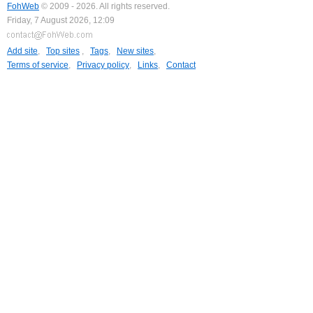
FohWeb
© 2009 - 2026. All rights reserved.
Friday, 7 August 2026, 12:09
Add site
,
Top sites
,
Tags
,
New sites
,
Terms of service
,
Privacy policy
,
Links
,
Contact