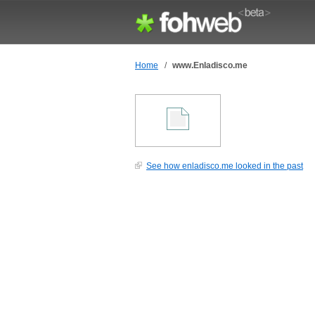
Home
/
www.Enladisco.me
See how enladisco.me looked in the past