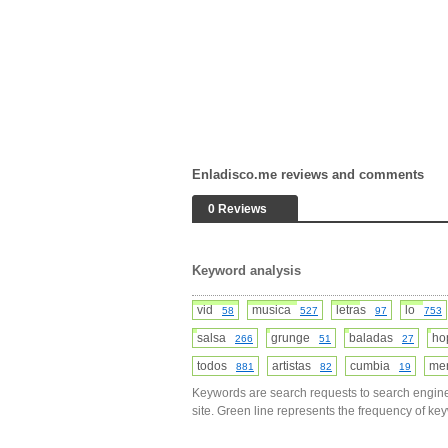
Enladisco.me reviews and comments
0 Reviews
Keyword analysis
vid
musica
letras
lo
58
527
97
753
salsa
grunge
baladas
h
266
51
27
todos
artistas
cumbia
me
881
82
19
Keywords are search requests to search engine
site. Green line represents the frequency of ke