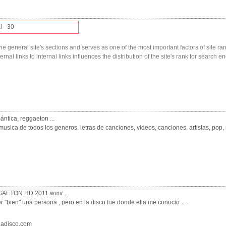
l - 30
he general site's sections and serves as one of the most important factors of site ranki
nal links to internal links influences the distribution of the site's rank for search en
ntica, reggaeton ...
ca de todos los generos, letras de canciones, videos, canciones, artistas, pop, ro
GGAETON HD 2011.wmv ...
 "bien" una persona , pero en la disco fue donde ella me conocio .....
nladisco.com