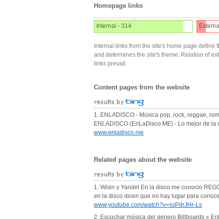
Homepage links
Internal - 314
Externa
Internal links from the site's home page define t
and determines the site's theme. Relation of exter
links prevail.
Content pages from the website
1. ENLADISCO - Música pop, rock, reggae, romá
ENLADISCO (EnLaDisco.ME) - Lo mejor de la musi
www.enladisco.me
Related pages about the website
1. Wisin y Yandel En la disco me conocio RE
en la disco dicen que no hay lugar para conocer
www.youtube.com/watch?v=ssPdrJHr-Ls
2. Escuchar música del genero Billboards » E