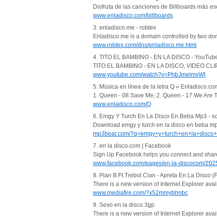
Disfruta de las canciones de Billboards más es
www.enladisco.com/billboards
3. enladisco.me - robtex
Enladisco.me is a domain controlled by two dom
www.robtex.com/dns/enladisco.me.html
4. TITO EL BAMBINO - EN LA DISCO - YouTub
TITO EL BAMBINO - EN LA DISCO, VIDEO CLIP
www.youtube.com/watch?v=PhbJmelmxWI
5. Música en línea de la letra Q » Enladisco.co
1. Queen - 08 Save Me; 2. Queen - 17 We Are 
www.enladisco.com/Q
6. Emgy Y Turch En La Disco En Beba Mp3 - son
Download emgy y turch en la disco en beba mp3
mp3bear.com/?q=emgy+y+turch+en+la+disco
7. en la disco.com | Facebook
Sign Up Facebook helps you connect and share w
www.facebook.com/pages/en-la-discocom/20
8. Plan B Ft.Trebol Clan - Apreta En La Disco (F
There is a new version of Internet Explorer a
www.mediafire.com/?x52mmybhnbc
9. Sexo en la disco.3gp
There is a new version of Internet Explorer a