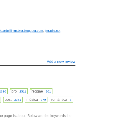
ebardelfilmmaker.blogspot.com
,
jmradio.net
,
Add a new review
pro
reggae
2680
2511
201
post
música
romántica
3341
279
8
he page is about. Below are the keywords the