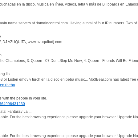
cuchadas en la disco. Música en línea, videos, letra y más de Billboards en Enlad
ain name servers at domaincontrol.com. Having a total of four IP numbers. Two of 
e
, DJ AZUQUITA, www.azuquitadj.com
m
The Champions; 3. Queen - 07 Dont Stop Me Now; 4. Queen - Friends Will Be Fri
g list
 or Listen emgy y turch en la disco en beba music... Mp3Bear.com has latest free 
+en+beba
ith the people in your life.
2564996431230
atal Fantassy La ...
vailable. For the best browsing experience please upgrade your browser. Upgrade N
vailable. For the best browsing experience please upgrade your browser. Upgrade N