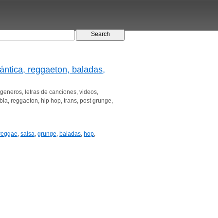
ntica, reggaeton, baladas,
eneros, letras de canciones, videos,
bia, reggaeton, hip hop, trans, post grunge,
reggae
,
salsa
,
grunge
,
baladas
,
hop
,