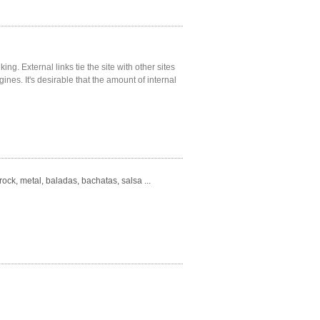
ng. External links tie the site with other sites
gines. It's desirable that the amount of internal
ck, metal, baladas, bachatas, salsa ...