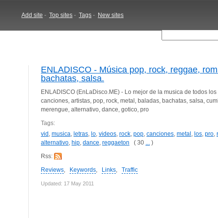
Add site
-
Top sites
-
Tags
-
New sites
ENLADISCO - Música pop, rock, reggae, romá
bachatas, salsa.
ENLADISCO (EnLaDisco.ME) - Lo mejor de la musica de todos los g
canciones, artistas, pop, rock, metal, baladas, bachatas, salsa, cum
merengue, alternativo, dance, gotico, pro
Tags:
vid
,
musica
,
letras
,
lo
,
videos
,
rock
,
pop
,
canciones
,
metal
,
los
,
pro
,
alternativo
,
hip
,
dance
,
reggaeton
( 30
...
)
Rss:
Reviews
,
Keywords
,
Links
,
Traffic
Updated: 17 May 2011