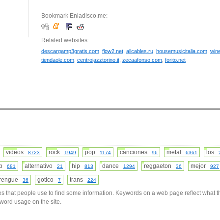
Bookmark Enladisco.me:
Related websites:
descargamp3gratis.com
,
flow2.net
,
allcables.ru
,
housemusicitalia.com
,
win
tiendaole.com
,
centrojazztorino.it
,
zecaafonso.com
,
forito.net
videos
rock
pop
canciones
metal
los
8723
1949
1174
96
6361
op
alternativo
hip
dance
reggaeton
mejor
681
21
813
1294
36
927
rengue
gotico
trans
36
7
224
s that people use to find some information. Keywords on a web page reflect what t
yword usage on the site.