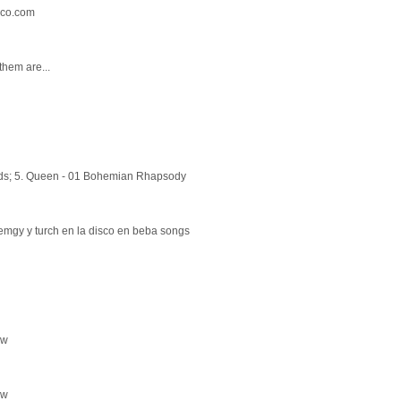
isco.com
them are...
ends; 5. Queen - 01 Bohemian Rhapsody
emgy y turch en la disco en beba songs
ow
ow