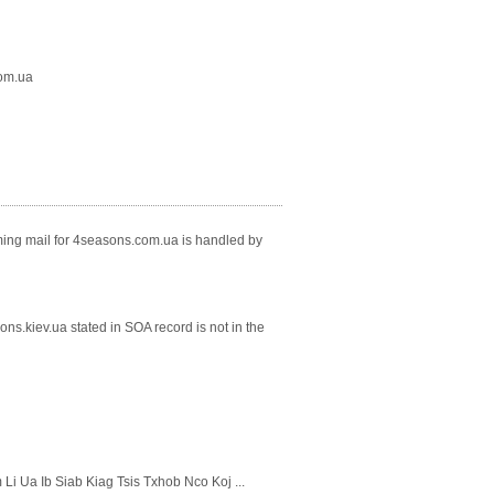
com.ua
oming mail for 4seasons.com.ua is handled by
s.kiev.ua stated in SOA record is not in the
Ua Ib Siab Kiag Tsis Txhob Nco Koj ...