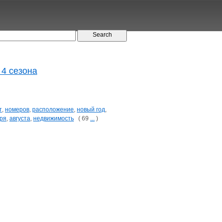
 4 сезона
т
,
номеров
,
расположение
,
новый год
,
ря
,
августа
,
недвижимость
( 69
...
)