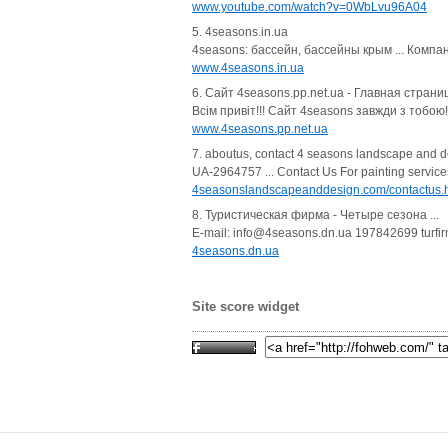
www.youtube.com/watch?v=0WbLvu96A04
5. 4seasons.in.ua
4seasons: бассейн, бассейны крым ... Комп
www.4seasons.in.ua
6. Сайт 4seasons.pp.net.ua - Главная страни
Всім привіт!!! Сайт 4seasons завжди з тобою!
www.4seasons.pp.net.ua
7. aboutus, contact 4 seasons landscape and d
UA-2964757 ... Contact Us For painting serv
4seasonslandscapeanddesign.com/contactus.
8. Туристическая фирма - Четыре сезона ...
E-mail: info@4seasons.dn.ua 197842699 tur
4seasons.dn.ua
Site score widget