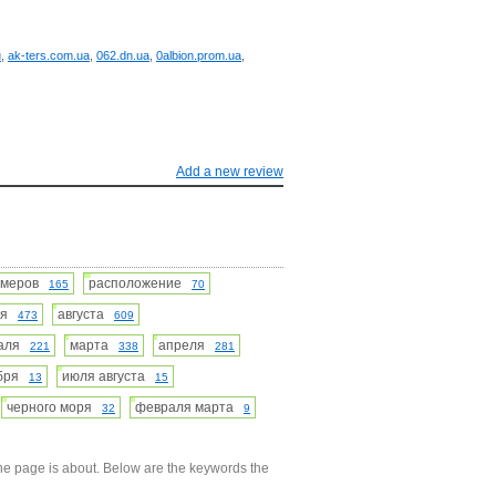
u
,
ak-ters.com.ua
,
062.dn.ua
,
0albion.prom.ua
,
Add a new review
омеров
расположение
165
70
бря
августа
473
609
раля
марта
апреля
221
338
281
ября
июля августа
13
15
черного моря
февраля марта
32
9
he page is about. Below are the keywords the