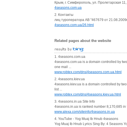
Крым, г. Симферополь, ул. Пролетарская 11, 
4seasons.com.ua
2. Контакты
лиц туроператора АВ "467679 от 21.08.2009г.
4seasons.com.ua/26.html
Related pages about the website
1. 4seasons.com.ua
4seasons.com.ua is a domain controlled by two 
one mail ...
www.robtex.com/dns/4seasons.com.ua.html
2. 4seasons.kiev.ua
4seasons.kiev.ua is a domain controlled by two
list ...
www.robtex.com/dns/4seasons.kiev.ua.html
3. 4seasons.in.ua Site Info
4seasons.in.ua is ranked number 8,170,685 in t
www.alexa.com/siteinfo/4seasons.in.ua
4. YouTube - Yog Muaj Ib Hnub 4seasons
Yog Muaj Ib Hnub Lyrics Sing By: 4 Seasons 