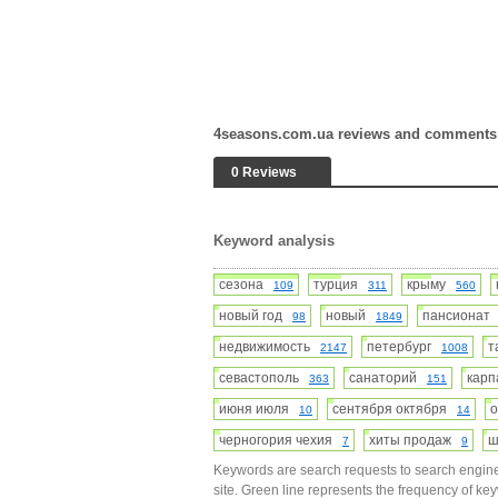
4seasons.com.ua reviews and comments
0 Reviews
Keyword analysis
сезона
турция
крыму
109
311
560
новый год
новый
пансиона
98
1849
недвижимость
петербург
т
2147
1008
севастополь
санаторий
кар
363
151
июня июля
сентября октября
10
14
черногория чехия
хиты продаж
ш
7
9
Keywords are search requests to search engine
site. Green line represents the frequency of ke