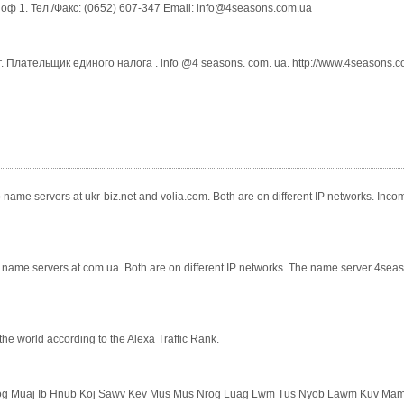
оф 1. Тел./Факс: (0652) 607-347 Email: info@4seasons.com.ua
 Плательщик единого налога . info @4 seasons. com. ua. http://www.4seasons.
name servers at ukr-biz.net and volia.com. Both are on different IP networks. Inc
 name servers at com.ua. Both are on different IP networks. The name server 4season
he world according to the Alexa Traffic Rank.
Yog Muaj Ib Hnub Koj Sawv Kev Mus Mus Nrog Luag Lwm Tus Nyob Lawm Kuv Mam Li 