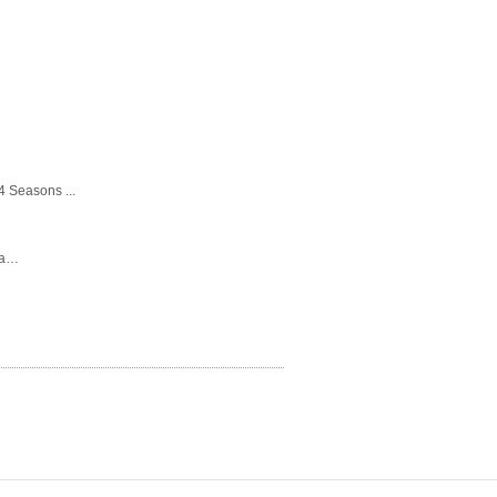
 Seasons ...
ка…