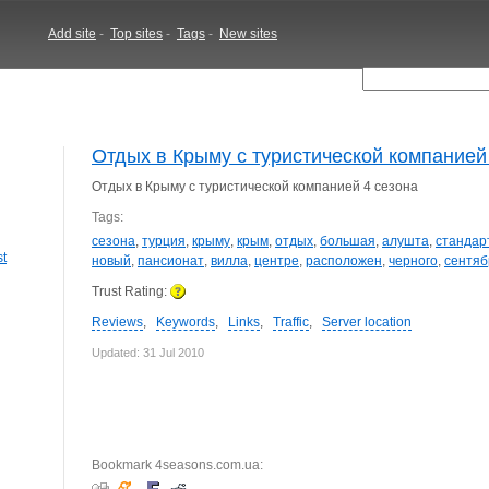
Add site
-
Top sites
-
Tags
-
New sites
Отдых в Крыму с туристической компанией
Отдых в Крыму с туристической компанией 4 сезона
Tags:
сезона
,
турция
,
крыму
,
крым
,
отдых
,
большая
,
алушта
,
стандар
st
новый
,
пансионат
,
вилла
,
центре
,
расположен
,
черного
,
сентяб
Trust Rating:
Reviews
,
Keywords
,
Links
,
Traffic
,
Server location
Updated: 31 Jul 2010
Bookmark 4seasons.com.ua: