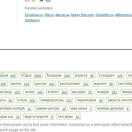
Related websites:
21vektour.ru
,
45b.ru
,
albo.at.ua
,
turkey-foto.com
,
12months.ru
,
allintravel.r
3stolica.ru
крым
отдых
большая
алушта
стандарт
н
647
2580
206
95
126
т
вилла
центре
расположен
черного
сентя
200
102
422
110
96
аиланд
чехия
египет
венгрия
января
фев
129
148
304
79
201
паты
отель
симферополь
черногория
августа сент
95
600
512
58
октября ноября
самом центре
мая июня
ноября декабря
11
13
7
9
арм эль
марта апреля
тел факс
18
8
63
s that people use to find some information. Keywords on a web page reflect what t
yword usage on the site.