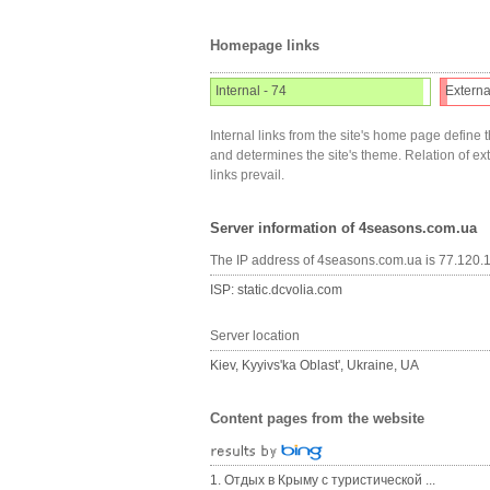
Homepage links
Internal - 74
Externa
Internal links from the site's home page define t
and determines the site's theme. Relation of exter
links prevail.
Server information of 4seasons.com.ua
The IP address of 4seasons.com.ua is 77.120.
ISP: static.dcvolia.com
Server location
Kiev, Kyyivs'ka Oblast', Ukraine, UA
Content pages from the website
1. Отдых в Крыму с туристической ...