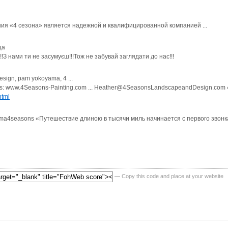
ания «4 сезона» является надежной и квалифицированной компанией ...
ца
!!З нами ти не засумуєш!!!Тож не забувай заглядати до нас!!!
esign, pam yokoyama, 4 ...
ices: www.4Seasons-Painting.com ... Heather@4SeasonsLandscapeandDesign.com 4
html
firma4seasons «Путешествие длиною в тысячи миль начинается с первого звон
— Copy this code and place at your website