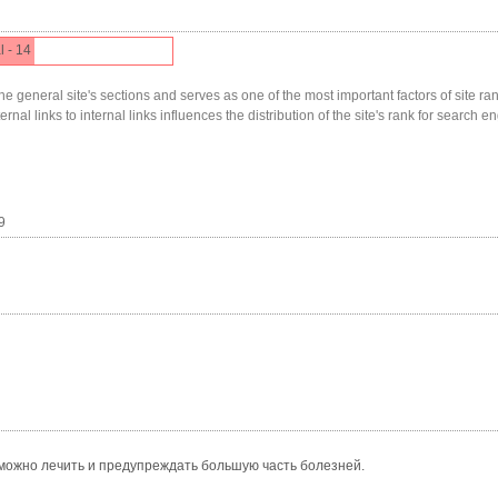
l - 14
he general site's sections and serves as one of the most important factors of site ranki
nal links to internal links influences the distribution of the site's rank for search en
9
 можно лечить и предупреждать большую часть болезней.