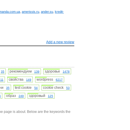
manda.com.ua
,
amerissis.ru
,
ander.su
,
kredit-
Add a new review
о
рекомендуем
здоровье
35
139
1478
свойства
wordpress
311
149
6217
зни
test cookie
cookie check
35
54
53
образ
здоровый
5
249
125
he page is about. Below are the keywords the