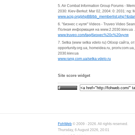
5. Air Combat Information Group Forums - Memb
2030: Kiev-Berkut: Mar 02, 2004: 0: 2031: ng: M
www.acig.org/phpBB/bb_memberlist.php?&sta
6. "бизнес с нуля" Videos - Truveo Video Sear
Полная информация на www.2.2030.kiev.ua ... 
www.truveo.com/tag/бизнес%20с%20нуля
7. Setka (www setka vdelo ru) Обзор сайта, о
opportunity.org.ua, homeidea.ru, proriv.com.ua
2030.kiev.ua
www.rang.com.ua/setka.vdelo.ru
Site score widget
FohWeb
© 2009 - 2026. All rights reserved.
Thursday, 6 August 2026, 20:01