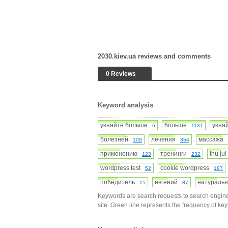
2030.kiev.ua reviews and comments
0 Reviews
Keyword analysis
узнайте больше
больше
узн
6
1131
болезней
лечения
массажа
109
354
применению
тренинги
thu ju
123
232
wordpress test
cookie wordpress
52
187
победитель
евгений
натурал
15
87
Keywords are search requests to search engine
site. Green line represents the frequency of ke