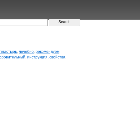
пластырь
,
лечебно
,
рекомендуем
,
оровительный
,
инструкция
,
свойства
,