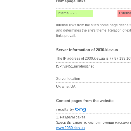
Homepage links
Internal - 23
Externa
Internal links from the site's home page define t
and determines the site's theme. Relation of exter
links prevail.
Server information of 2030.kiev.ua
The IP address of 2030.kiev.ua is 77.87.193.10
ISP: vs451.mirohost.net
Server location
Ukraine, UA
Content pages from the website
1. Разделы сайта:
Здесь Вы узнаете, как при помощи массажа
www.2030.kiev.ua