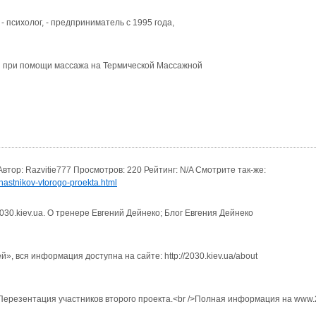
- психолог, - предприниматель с 1995 года,
й при помощи массажа на Термической Массажной
тор: Razvitie777 Просмотров: 220 Рейтинг: N/A Смотрите так-же:
hastnikov-vtorogo-proekta.html
2030.kiev.ua. О тренере Евгений Дейнеко; Блог Евгения Дейнеко
й», вся информация доступна на сайте: http://2030.kiev.ua/about
 />Перезентация участников второго проекта.<br />Полная информация на www.2