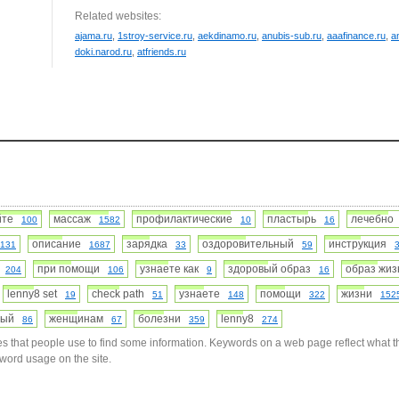
Related websites:
ajama.ru
,
1stroy-service.ru
,
aekdinamo.ru
,
anubis-sub.ru
,
aaafinance.ru
,
a
doki.narod.ru
,
atfriends.ru
айте
массаж
профилактические
пластырь
лечебн
100
1582
10
16
описание
зарядка
оздоровительный
инструкция
131
1687
33
59
l
при помощи
узнаете как
здоровый образ
образ жи
204
106
9
16
lenny8 set
check path
узнаете
помощи
жизни
19
51
148
322
152
ьный
женщинам
болезни
lenny8
86
67
359
274
s that people use to find some information. Keywords on a web page reflect what t
yword usage on the site.