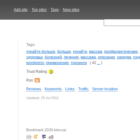
Add site
-
Top sites
-
Tags
-
New sites
Tags:
узнайте больше
,
больше
,
узнайте
,
массаж
,
профилактические
,
здоровье
,
болезней
,
лечения
,
массажа
,
описание
,
зарядка
,
озд
wordpress
,
применению
,
тренинги
( 42
...
)
Trust Rating:
Rss:
Reviews
,
Keywords
,
Links
,
Traffic
,
Server location
Updated: 29 Jul 2010
Bookmark 2030.kiev.ua: