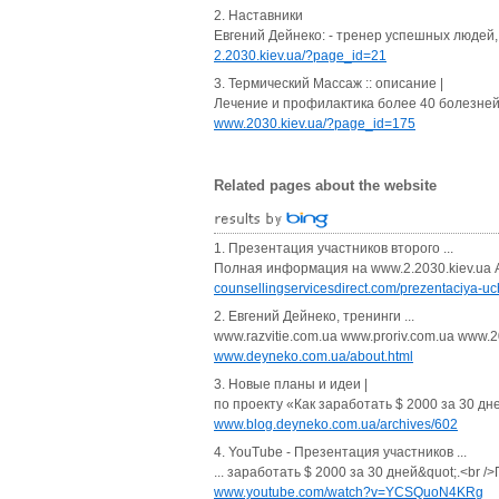
2. Наставники
Евгений Дейнеко: - тренер успешных людей, 
2.2030.kiev.ua/?page_id=21
3. Термический Массаж :: описание |
Лечение и профилактика более 40 болезне
www.2030.kiev.ua/?page_id=175
Related pages about the website
1. Презентация участников второго ...
Полная информация на www.2.2030.kiev.ua Ав
counsellingservicesdirect.com/prezentaciya-uc
2. Евгений Дейнеко, тренинги ...
www.razvitie.com.ua www.proriv.com.ua www.
www.deyneko.com.ua/about.html
3. Новые планы и идеи |
по проекту «Как заработать $ 2000 за 30 дне
www.blog.deyneko.com.ua/archives/602
4. YouTube - Презентация участников ...
... заработать $ 2000 за 30 дней&quot;.<br
www.youtube.com/watch?v=YCSQuoN4KRg