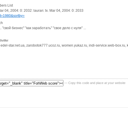
ers List
ar 04, 2004: 0: 2032: lauran: tx. Mar 04, 2004: 0: 2033
rt=1980&sortby=
ch
"свой бизнес" "как заработать" "свое дело с нуля" ...
тзывы
, edel-star.net.ua, zarobotok777.ucoz.ru, women.yukaz.ru, indi-service.web-box.ru,
— Copy this code and place at your website