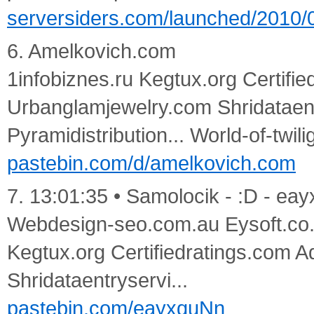
serversiders.com/launched/2010/
6. Amelkovich.com
1infobiznes.ru Kegtux.org Certifi
Urbanglamjewelry.com Shridataentr
Pyramidistribution... World-of-twil
pastebin.com/d/amelkovich.com
7. 13:01:35 • Samolocik - :D - ea
Webdesign-seo.com.au Eysoft.co.c
Kegtux.org Certifiedratings.com 
Shridataentryservi...
pastebin.com/eayxquNn