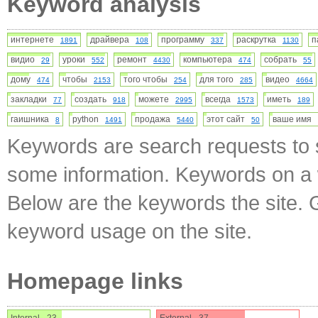
Keyword analysis
интернете
драйвера
программу
раскрутка
п
1891
108
337
1130
видио
уроки
ремонт
компьютера
собрать
29
552
4430
474
55
дому
чтобы
того чтобы
для того
видео
474
2153
254
285
4664
закладки
создать
можете
всегда
иметь
77
918
2995
1573
189
гаишника
python
продажа
этот сайт
ваше имя
8
1491
5440
50
Keywords are search requests to s
some information. Keywords on a w
Below are the keywords the site. 
keyword usage on the site.
Homepage links