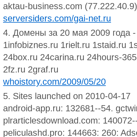
aktau-business.com (77.222.40.9
serversiders.com/gai-net.ru
4. Домены за 20 мая 2009 года - 
1infobiznes.ru 1rielt.ru 1staid.ru
24box.ru 24carina.ru 24hours-365
2fz.ru 2graf.ru
whoistory.com/2009/05/20
5. Sites launched on 2010-04-17
android-app.ru: 132681--54. gctw
plrarticlesdownload.com: 140072--
peliculashd.pro: 144663: 260: Ads