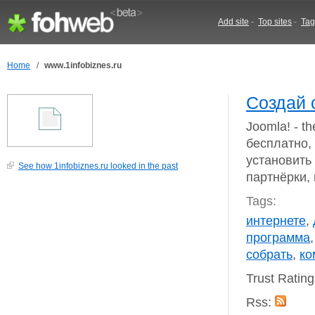
Add site
-
Top sites
-
Tag
Home
/
www.1infobiznes.ru
Создай 
Joomla! - t
бесплатно,
установить 
See how 1infobiznes.ru looked in the past
партнёрки,
Tags:
интернете
,
программа
собрать
,
ко
Trust Ratin
Rss: