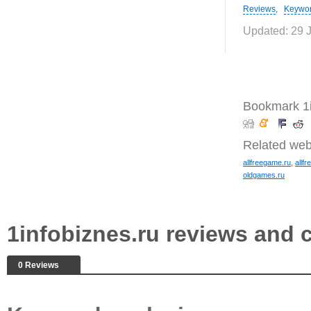
Reviews
,
Keywo
Updated: 29 
Bookmark 1i
Related web
allfreegame.ru
,
allf
oldgames.ru
1infobiznes.ru reviews and
0 Reviews