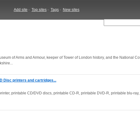
Add site
-
Top sites
-
Tags
-
New sites
seum of Arms and Armour, keeper of Tower of London history, and the National Col
shire...
Disc printers and cartridges...
rinter, printable CD/DVD discs, printable CD-R, printable DVD-R, printable blu-ray,