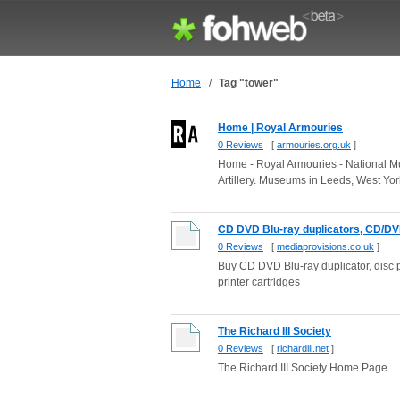
Home
/
Tag "tower"
Home | Royal Armouries
0 Reviews
[
armouries.org.uk
]
Home - Royal Armouries - National Mu
Artillery. Museums in Leeds, West York
CD DVD Blu-ray duplicators, CD/DVD 
0 Reviews
[
mediaprovisions.co.uk
]
Buy CD DVD Blu-ray duplicator, disc p
printer cartridges
The Richard III Society
0 Reviews
[
richardiii.net
]
The Richard III Society Home Page