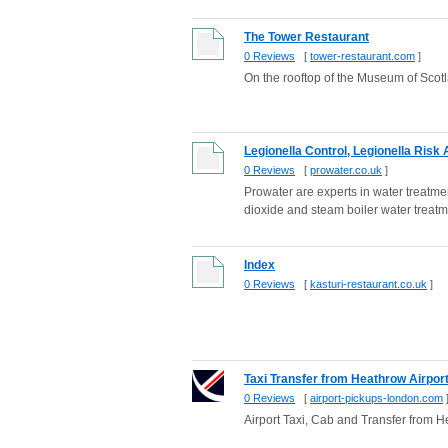
The Tower Restaurant
0 Reviews
[
tower-restaurant.com
]
On the rooftop of the Museum of Scotl
Legionella Control, Legionella Risk
0 Reviews
[
prowater.co.uk
]
Prowater are experts in water treatme
dioxide and steam boiler water treatme
Index
0 Reviews
[
kasturi-restaurant.co.uk
]
Taxi Transfer from Heathrow Airport 
0 Reviews
[
airport-pickups-london.com
Airport Taxi, Cab and Transfer from He