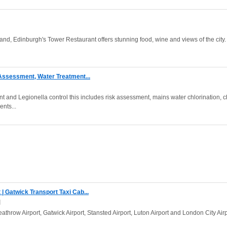
and, Edinburgh's Tower Restaurant offers stunning food, wine and views of the city.
 Assessment, Water Treatment...
nt and Legionella control this includes risk assessment, mains water chlorination, c
nts...
| Gatwick Transport Taxi Cab...
]
athrow Airport, Gatwick Airport, Stansted Airport, Luton Airport and London City Air