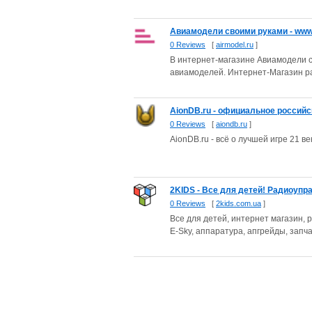
Авиамодели своими руками - www.
0 Reviews
[
airmodel.ru
]
В интернет-магазине Авиамодели с
авиамоделей. Интернет-Магазин ра
AionDB.ru - официальное российс
0 Reviews
[
aiondb.ru
]
AionDB.ru - всё о лучшей игре 21 ве
2KIDS - Все для детей! Радиоуп
0 Reviews
[
2kids.com.ua
]
Все для детей, интернет магазин,
E-Sky, аппаратура, апгрейды, запч