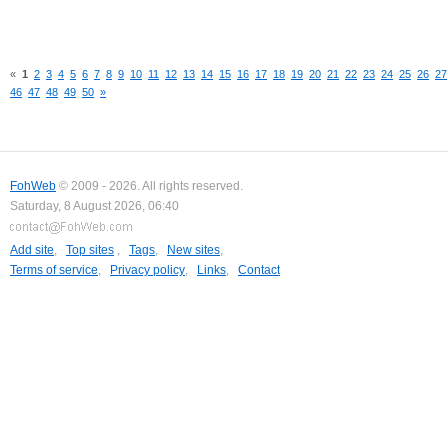
«
1
2
3
4
5
6
7
8
9
10
11
12
13
14
15
16
17
18
19
20
21
22
23
24
25
26
27
46
47
48
49
50
»
FohWeb
© 2009 - 2026. All rights reserved.
Saturday, 8 August 2026, 06:40
Add site
,
Top sites
,
Tags
,
New sites
,
Terms of service
,
Privacy policy
,
Links
,
Contact