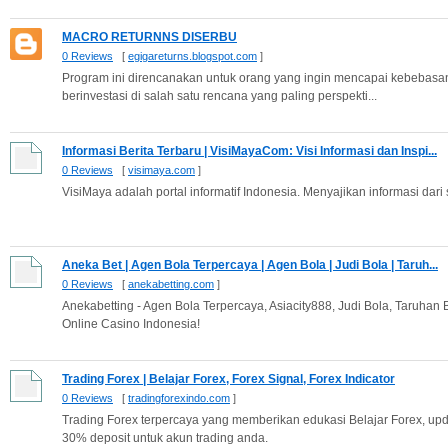
MACRO RETURNNS DISERBU
0 Reviews
[
egigareturns.blogspot.com
]
Program ini direncanakan untuk orang yang ingin mencapai kebebasa
berinvestasi di salah satu rencana yang paling perspekti...
Informasi Berita Terbaru | VisiMayaCom: Visi Informasi dan Inspi...
0 Reviews
[
visimaya.com
]
VisiMaya adalah portal informatif Indonesia. Menyajikan informasi dar
Aneka Bet | Agen Bola Terpercaya | Agen Bola | Judi Bola | Taruh...
0 Reviews
[
anekabetting.com
]
Anekabetting - Agen Bola Terpercaya, Asiacity888, Judi Bola, Taruha
Online Casino Indonesia!
Trading Forex | Belajar Forex, Forex Signal, Forex Indicator
0 Reviews
[
tradingforexindo.com
]
Trading Forex terpercaya yang memberikan edukasi Belajar Forex, upd
30% deposit untuk akun trading anda.