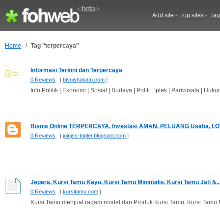
Add site
-
Top sites
-
Tag
Home
/
Tag "terpercaya"
Informasi Terkini dan Terpercaya
0 Reviews
[
bisnishakam.com
]
Info Politik | Ekonomi | Sosial | Budaya | Politi | Iptek | Pariwisata | Huk
Bisnis Online TERPERCAYA, Investasi AMAN, PELUANG Usaha, L
0 Reviews
[
joinjss-tripler.blogspot.com
]
Jepara, Kursi Tamu Kayu, Kursi Tamu Minimalis, Kursi Tamu Jati &..
0 Reviews
[
kursitamu.com
]
Kursi Tamu menjual ragam model dan Produk Kursi Tamu, Kursi Tamu Mi