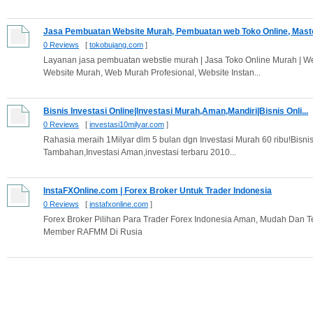
Jasa Pembuatan Website Murah, Pembuatan web Toko Online, Master
0 Reviews
[
tokobujang.com
]
Layanan jasa pembuatan webstie murah | Jasa Toko Online Murah | We
Website Murah, Web Murah Profesional, Website Instan...
Bisnis Investasi Online|Investasi Murah,Aman,Mandiri|Bisnis Onli...
0 Reviews
[
investasi10milyar.com
]
Rahasia meraih 1Milyar dlm 5 bulan dgn Investasi Murah 60 ribu!Bisnis
Tambahan,Investasi Aman,investasi terbaru 2010...
InstaFXOnline.com | Forex Broker Untuk Trader Indonesia
0 Reviews
[
instafxonline.com
]
Forex Broker Pilihan Para Trader Forex Indonesia Aman, Mudah Dan T
Member RAFMM Di Rusia