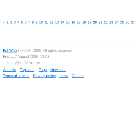
«
1
2
3
4
5
6
7
8
9
10
11
12
13
14
15
16
17
18
19
20
21
22
23
24
25
26
27
FohWeb
© 2009 - 2026. All rights reserved.
Friday, 7 August 2026, 12:08
Add site
,
Top sites
,
Tags
,
New sites
,
Terms of service
,
Privacy policy
,
Links
,
Contact