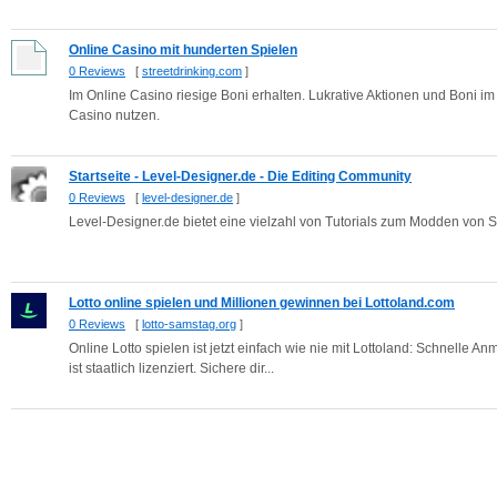
Online Casino mit hunderten Spielen
0 Reviews
[
streetdrinking.com
]
Im Online Casino riesige Boni erhalten. Lukrative Aktionen und Boni im
Casino nutzen.
Startseite - Level-Designer.de - Die Editing Community
0 Reviews
[
level-designer.de
]
Level-Designer.de bietet eine vielzahl von Tutorials zum Modden von S
Lotto online spielen und Millionen gewinnen bei Lottoland.com
0 Reviews
[
lotto-samstag.org
]
Online Lotto spielen ist jetzt einfach wie nie mit Lottoland: Schnelle 
ist staatlich lizenziert. Sichere dir...