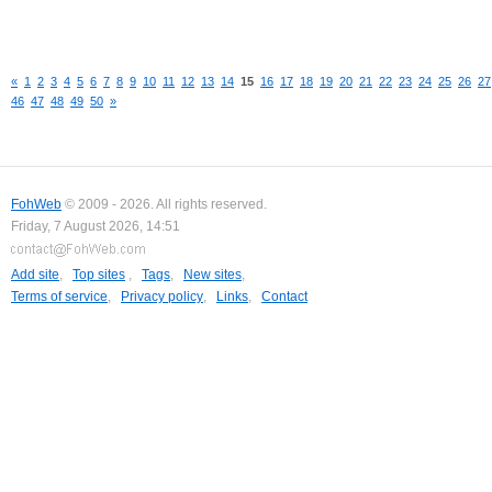
«
1
2
3
4
5
6
7
8
9
10
11
12
13
14
15
16
17
18
19
20
21
22
23
24
25
26
27
46
47
48
49
50
»
FohWeb
© 2009 - 2026. All rights reserved.
Friday, 7 August 2026, 14:51
Add site
,
Top sites
,
Tags
,
New sites
,
Terms of service
,
Privacy policy
,
Links
,
Contact