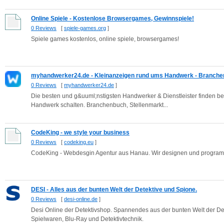
Online Spiele - Kostenlose Browsergames, Gewinnspiele!
0 Reviews
[
spiele-games.org
]
Spiele games kostenlos, online spiele, browsergames!
myhandwerker24.de - Kleinanzeigen rund ums Handwerk - Branchen
0 Reviews
[
myhandwerker24.de
]
Die besten und g&uuml;nstigsten Handwerker & Dienstleister finden 
Handwerk schalten. Branchenbuch, Stellenmarkt...
CodeKing - we style your business
0 Reviews
[
codeking.eu
]
CodeKing - Webdesgin Agentur aus Hanau. Wir designen und programm
DESI - Alles aus der bunten Welt der Detektive und Spione.
0 Reviews
[
desi-online.de
]
Desi Online der Detektivshop. Spannendes aus der bunten Welt der Det
Spielwaren, Blu-Ray und Detektivtechnik.