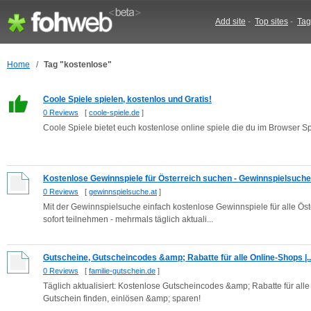
Add site
-
Top sites
-
Tag
Home
/
Tag "kostenlose"
Coole Spiele spielen, kostenlos und Gratis!
0 Reviews
[
coole-spiele.de
]
Coole Spiele bietet euch kostenlose online spiele die du im Browser Sp
Kostenlose Gewinnspiele für Österreich suchen - Gewinnspielsuche
0 Reviews
[
gewinnspielsuche.at
]
Mit der Gewinnspielsuche einfach kostenlose Gewinnspiele für alle Ös
sofort teilnehmen - mehrmals täglich aktuali...
Gutscheine, Gutscheincodes &amp; Rabatte für alle Online-Shops |..
0 Reviews
[
familie-gutschein.de
]
Täglich aktualisiert: Kostenlose Gutscheincodes &amp; Rabatte für al
Gutschein finden, einlösen &amp; sparen!