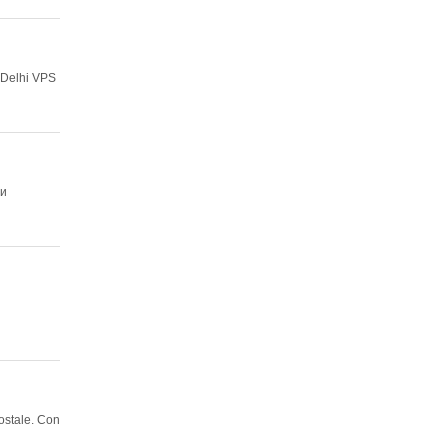
 Delhi VPS
 и
ostale. Con