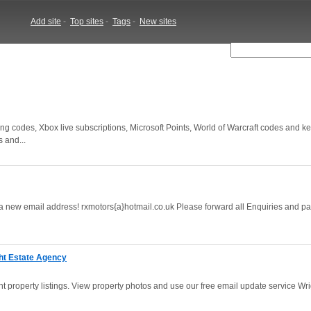
Add site
-
Top sites
-
Tags
-
New sites
g codes, Xbox live subscriptions, Microsoft Points, World of Warcraft codes and k
 and...
new email address! rxmotors{a}hotmail.co.uk Please forward all Enquiries and p
ght Estate Agency
ght property listings. View property photos and use our free email update service Wr