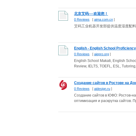
北京艾码----欢迎您！
0 Reviews
[
aima.com.cn
]
艾码工业机器开发部提供温度湿度配料
English - English School Proficiency
0 Reviews
[
aiepro.org
]
English School Makati, English School
Review, IELTS, TOEFL, ESL, Tutoring, 
Создание сайтов в Ростове на Дону
0 Reviews
[
aidesign.ru
]
Создание сайтов в ЮФО: Ростов-на
оптимизация и раскрутка сайтов. П