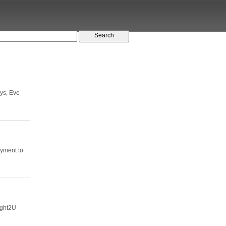
eys, Eve
ayment to
ight2U