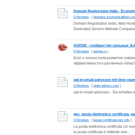
Domain Registration India - Econo
0 Reviews
[
domains.economicalhost.c
Domain Registration India, Web Host
Dedicated Servers Website Company 
AGOGE - сообщество сильных. Бло
0 Reviews
[
agoge.ru
]
Блог о личностном развитии совре
эффективности в различных областя
opt-in email-adressen mit time-stam
0 Reviews
[
optin-adress.com
]
opt-in email-adressen - Sie erhalten 
pec, posta elettronica certificata, pos
0 Reviews
[
posta-certificata-pec.info
]
La posta elettronica certificata Un 
la posta certificata il mittente vien...