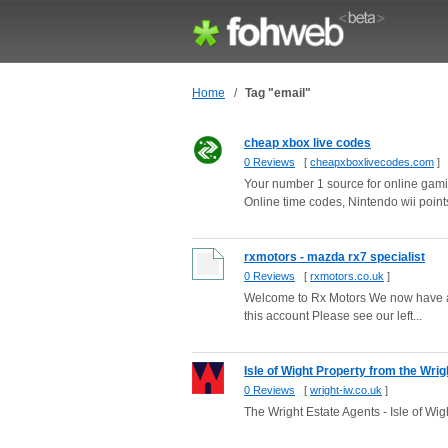
Home
/
Tag "email"
cheap xbox live codes
0 Reviews
[
cheapxboxlivecodes.com
]
Your number 1 source for online gamin
Online time codes, Nintendo wii points
rxmotors - mazda rx7 specialist
0 Reviews
[
rxmotors.co.uk
]
Welcome to Rx Motors We now have a 
this account Please see our left...
Isle of Wight Property from the Wri
0 Reviews
[
wright-iw.co.uk
]
The Wright Estate Agents - Isle of Wi