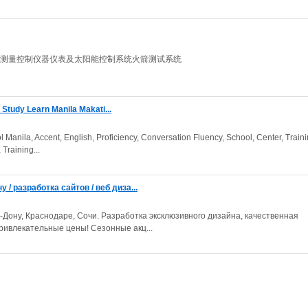
测量控制仪器仪表及太阳能控制系统火箭测试系统
 Study Learn Manila Makati...
 Manila, Accent, English, Proficiency, Conversation Fluency, School, Center, Traini
Training...
 / разработка сайтов / веб диза...
-Дону, Краснодаре, Сочи. Разработка эксклюзивного дизайна, качественная
ривлекательные цены! Сезонные акц...