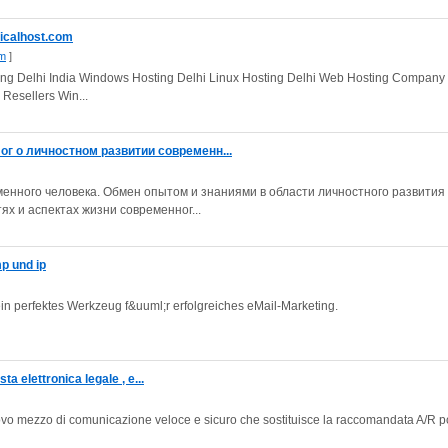
micalhost.com
om
]
ing Delhi India Windows Hosting Delhi Linux Hosting Delhi Web Hosting Company
Resellers Win...
г о личностном развитии современн...
менного человека. Обмен опытом и знаниями в области личностного развития
х и аспектах жизни современног...
p und ip
ein perfektes Werkzeug f&uuml;r erfolgreiches eMail-Marketing.
ta elettronica legale , e...
nuovo mezzo di comunicazione veloce e sicuro che sostituisce la raccomandata A/R p