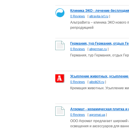
Клиника ЭКО - лечение бесплодия,
0 Reviews
[
altravita-ivf.ru
]
АльтраВита – клиника ЭКО нового 
репродукцией
Германия, тур Германия, отдых Ге
0 Reviews
[
altgerman.ru
]
Германия, тур Германия, отдых Ге
Усыпление животных, усыпление с
0 Reviews
[
aibolit24.ru
]
Кремация животных. Усыпление жив
Агромат - керамическая плитка и
0 Reviews
[
agromat.ua
]
ООО Агромат предлагает широкий ас
освещения и аксессуаров для ванн