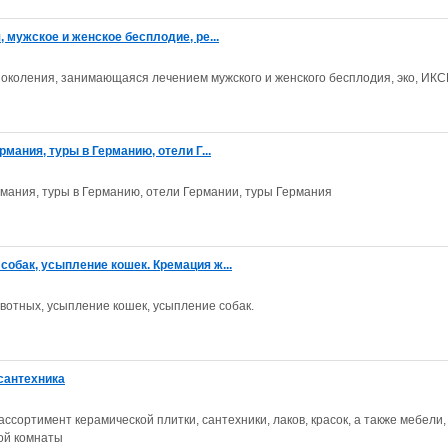
 мужское и женское бесплодие, ре...
поколения, занимающаяся лечением мужского и женского бесплодия, эко, ИКС
рмания, туры в Германию, отели Г...
рмания, туры в Германию, отели Германии, туры Германия
обак, усыпление кошек. Кремация ж...
отных, усыпление кошек, усыпление собак.
 сантехника
сортимент керамической плитки, сантехники, лаков, красок, а также мебели,
ой комнаты