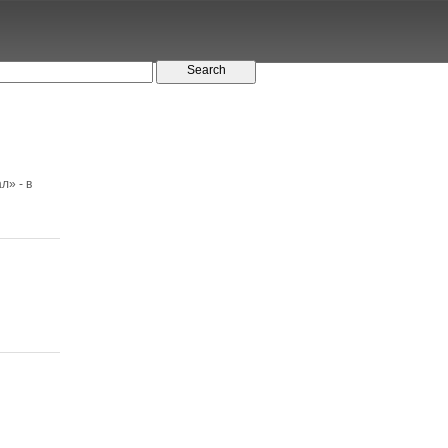
л» - в