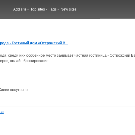
Add site
-
Top sites
-
Tags
-
New sites
рода - Гостиный дом «Острожский В...
ода, среди них особенное место занимает частная гостиница «Острожский Ва
еров, онлайн бронирование.
Киеве посуточно
ья