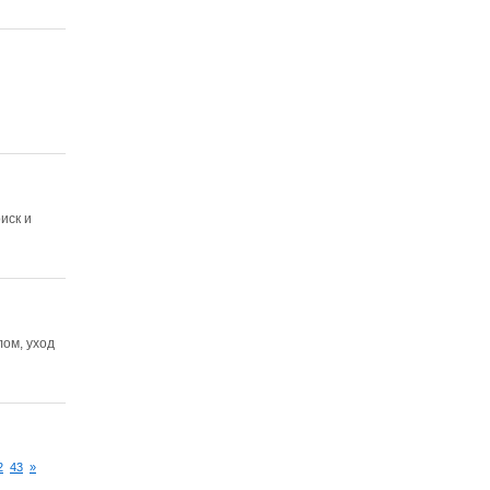
иск и
лом, уход
2
43
»