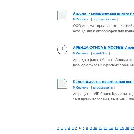
Агромат - керамическая плитка и
0 Reviews
[
agromat.kiev.ua
]
ООО Агромат предлагает широкий ас
освещения и аксессуаров для ванн
АРЕНДА ОФИСА В МОСКВЕ, Аренда 
0 Reviews
[
agent21.ru
]
Аренда офиса в Москве. Аренда оф
подбор офисов и офисных помещени
Салон красоты, мезотерапия центр
0 Reviews
[
afroditaspa.ru
]
Афродита - VIP Cалон Красоты в це
за лицом и волосами, лечебный ма
«
1
2
3
4
5
6
7
8
9
10
11
12
13
14
15
16
1