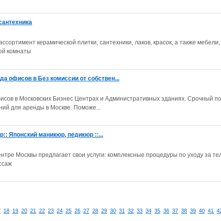
 сантехника
сортимент керамической плитки, сантехники, лаков, красок, а также мебели,
ой комнаты
офисов в Без комиссии от собствен...
исов в Московских Бизнес Центрах и Административных зданиях. Срочный по
й для аренды в Москве. Поможе...
:: Японский маникюр, педикюр ::...
нтре Москвы предлагает свои услуги: комплексные процедуры по уходу за те
ссаж
7
18
19
20
21
22
23
24
25
26
27
28
29
30
31
32
33
34
35
36
37
38
39
40
41
4