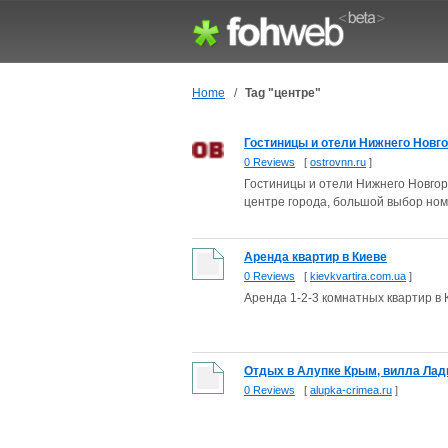
Home
/
Tag "центре"
Гостиницы и отели Нижнего Новго
0 Reviews
[
ostrovnn.ru
]
Гостиницы и отели Нижнего Новгор
центре города, большой выбор ном
Аренда квартир в Киеве
0 Reviews
[
kievkvartira.com.ua
]
Аренда 1-2-3 комнатных квартир в 
Отдых в Алупке Крым, вилла Лад
0 Reviews
[
alupka-crimea.ru
]