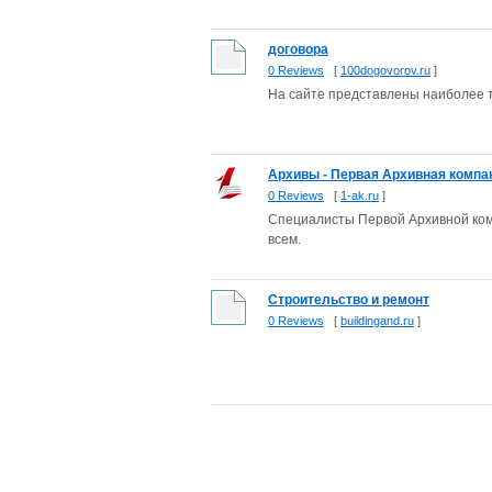
договора
0 Reviews
[
100dogovorov.ru
]
На сайте представлены наиболее т
Архивы - Первая Архивная компан
0 Reviews
[
1-ak.ru
]
Специалисты Первой Архивной комп
всем.
Строительство и ремонт
0 Reviews
[
buildingand.ru
]