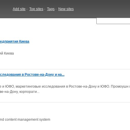
Add site
-
Top sites
-
Tags
-
New sites
редприятия Киева
ий Киева
ледования в Ростове-на-Дону и на...
ве и ЮФО, маркетинговые исследования в Ростове-на-Дону и ЮФО. Промоушн 
ве-на-Дону, корпорати...
 and content management system