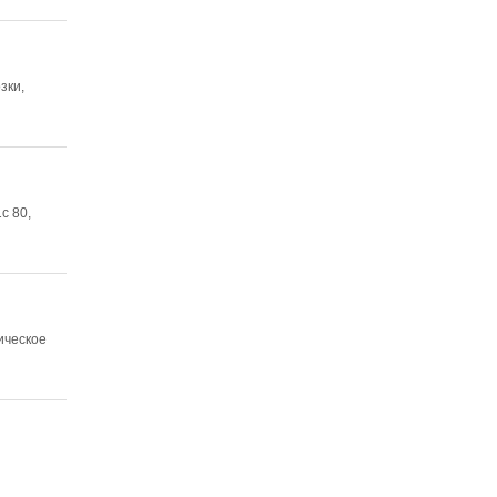
зки,
с 80,
ическое