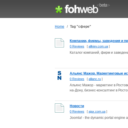
Home
/
Tag "сфере"
Компании, фирмы, заведения и п
0 Reviews
[
allkiev.com.ua
]
Каталог компаний, фирм и заведен
Альянс Мажор. Маркетинговые исс
0 Reviews
[
allianc.ru
]
Альянс Мажор - маркетинг в Росто
на-Дону, бизнес-консалтинг в Росто
Новости
0 Reviews
[
ajax.com.ua
]
Joomla! - the dynamic portal engine