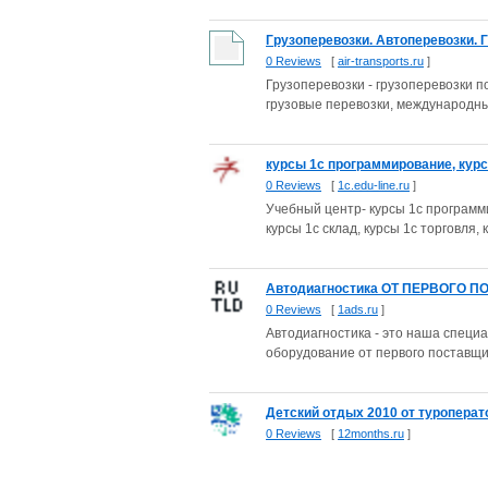
Грузоперевозки. Автоперевозки. Г
0 Reviews
[
air-transports.ru
]
Грузоперевозки - грузоперевозки п
грузовые перевозки, международны
курсы 1с программирование, курсы
0 Reviews
[
1c.edu-line.ru
]
Учебный центр- курсы 1с программир
курсы 1с склад, курсы 1с торговля,
Автодиагностика ОТ ПЕРВОГО ПО
0 Reviews
[
1ads.ru
]
Автодиагностика - это наша специ
оборудование от первого поставщик
Детский отдых 2010 от туроперато
0 Reviews
[
12months.ru
]