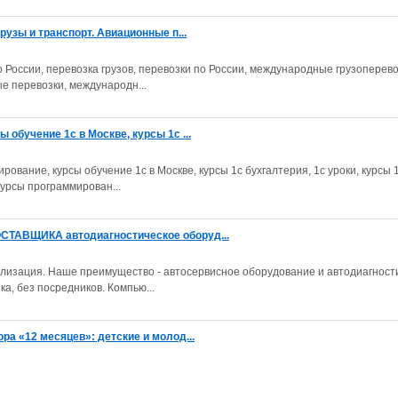
рузы и транспорт. Авиационные п...
о России, перевозка грузов, перевозки по России, международные грузоперево
е перевозки, международн...
 обучение 1с в Москве, курсы 1с ...
ование, курсы обучение 1с в Москве, курсы 1с бухгалтерия, 1с уроки, курсы 1
 курсы программирован...
СТАВЩИКА автодиагностическое оборуд...
ализация. Наше преимущество - автосервисное оборудование и автодиагност
а, без посредников. Компью...
ра «12 месяцев»: детские и молод...