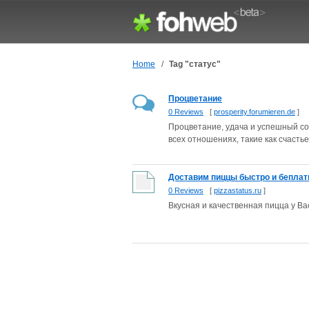
Home
/
Tag "статус"
Процветание
0 Reviews
[
prosperity.forumieren.de
]
Процветание, удача и успешный со
всех отношениях, такие как счастье
Доставим пиццы быстро и беплатно
0 Reviews
[
pizzastatus.ru
]
Вкусная и качественная пицца у Ва