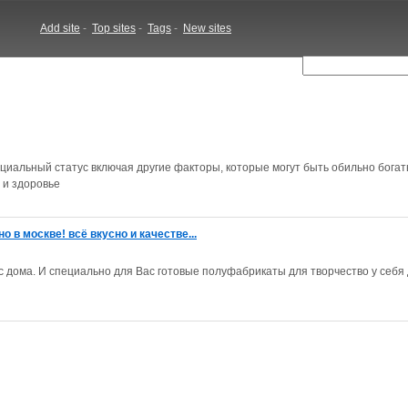
Add site
-
Top sites
-
Tags
-
New sites
циальный статус включая другие факторы, которые могут быть обильно бога
 и здоровье
 в москве! всё вкусно и качестве...
с дома. И специально для Вас готовые полуфабрикаты для творчество у себя