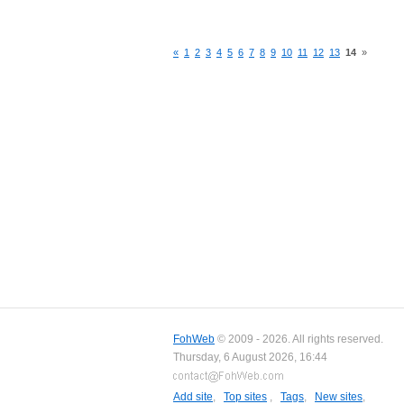
«
1
2
3
4
5
6
7
8
9
10
11
12
13
14
»
FohWeb
© 2009 - 2026. All rights reserved.
Thursday, 6 August 2026, 16:44
Add site
,
Top sites
,
Tags
,
New sites
,