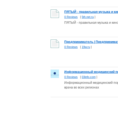
ПЯТЫЙ - правильная музыка и кино
0 Reviews
[
5th.net.ru
]
ПЯТЫЙ - правильная музыка и кино
Предприниматель | Предпринимате
0 Reviews
[
19w.ru
]
Информационный медицинский пор
0 Reviews
[
03info.com
]
Информационный медицинский порта
врача во всех регионах