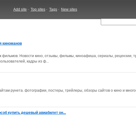
Add site
-
Top sites
-
Tags
-
New sites
я киноманов
к фильмов. Новости кино, отзывы, фильмы, киноафиша, сериалы, рецензии, 
ользователей, кадры из ф...
айтам рунета. фотографии, постеры, трейлеры, обзоры сайтов о кино и много
особ купить дешевый авиабилет он...