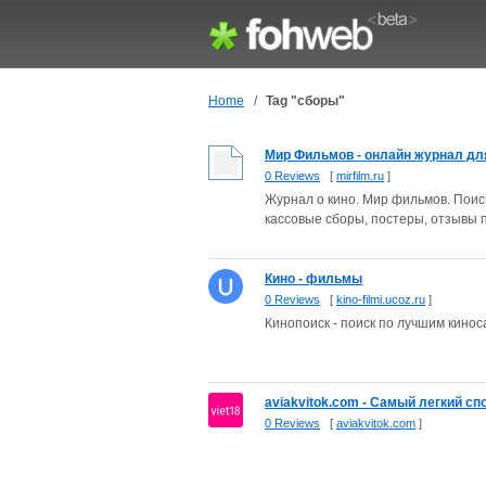
Home
/
Tag "сборы"
Мир Фильмов - онлайн журнал дл
0 Reviews
[
mirfilm.ru
]
Журнал о кино. Мир фильмов. Поис
кассовые сборы, постеры, отзывы п
Кино - фильмы
0 Reviews
[
kino-filmi.ucoz.ru
]
Кинопоиск - поиск по лучшим кинос
aviakvitok.com - Самый легкий сп
0 Reviews
[
aviakvitok.com
]