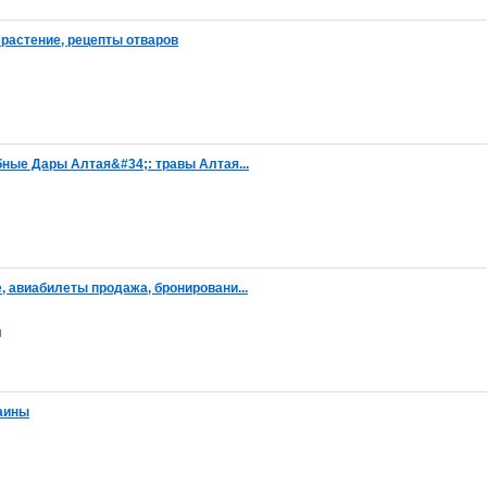
растение, рецепты отваров
ные Дары Алтая&#34;: травы Алтая...
, авиабилеты продажа, бронировани...
н
аины