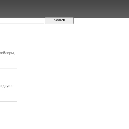
трейлеры,
е другое.