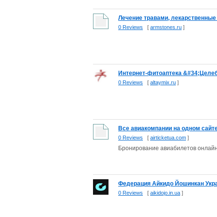
Лечение травами, лекарственные 
0 Reviews
[
armstones.ru
]
Интернет-фитоаптека &#34;Целеб
0 Reviews
[
altaymix.ru
]
Все авиакомпании на одном сайте
0 Reviews
[
airticketua.com
]
Бронирование авиабилетов онлай
Федерация Айкидо Йошинкан Укр
0 Reviews
[
aikidojo.in.ua
]