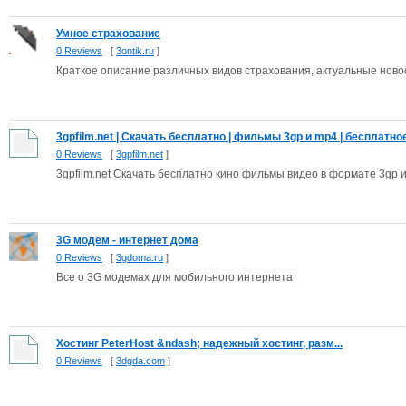
Умное страхование
0 Reviews
[
3ontik.ru
]
Краткое описание различных видов страхования, актуальные ново
3gpfilm.net | Скачать бесплатно | фильмы 3gp и mp4 | бесплатное.
0 Reviews
[
3gpfilm.net
]
3gpfilm.net Скачать бесплатно кино фильмы видео в формате 3gp
3G модем - интернет дома
0 Reviews
[
3gdoma.ru
]
Все о 3G модемах для мобильного интернета
Хостинг PeterHost &ndash; надежный хостинг, разм...
0 Reviews
[
3dgda.com
]