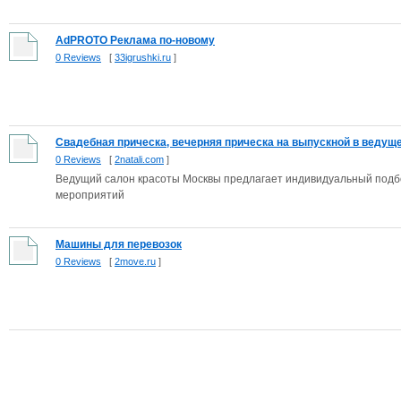
AdPROTO Реклама по-новому
0 Reviews
[
33igrushki.ru
]
Свадебная прическа, вечерняя прическа на выпуcкной в ведущем
0 Reviews
[
2natali.com
]
Ведущий салон красоты Москвы предлагает индивидуальный подбо
мероприятий
Машины для перевозок
0 Reviews
[
2move.ru
]