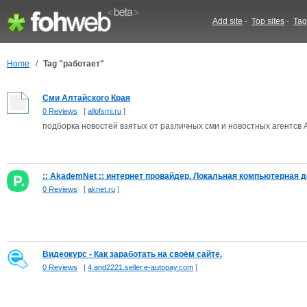
Add site
-
Top sites
-
Tag
Home
/
Tag "работает"
Сми Алтайского Края
0 Reviews
[
allofsmi.ru
]
подборка новостей взятых от различных сми и новостных агентсв 
:: AkademNet :: интернет провайдер. Локальная компьютерная д
0 Reviews
[
aknet.ru
]
Видеокурс - Как заработать на своём сайте.
0 Reviews
[
4.and2221.seller.e-autopay.com
]