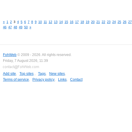
«
1
2
3
4
5
6
7
8
9
10
11
12
13
14
15
16
17
18
19
20
21
22
23
24
25
26
27
46
47
48
49
50
»
FohWeb
© 2009 - 2026. All rights reserved.
Friday, 7 August 2026, 11:39
Add site
,
Top sites
,
Tags
,
New sites
,
Terms of service
,
Privacy policy
,
Links
,
Contact