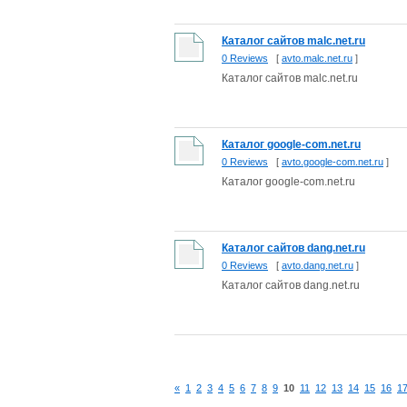
Каталог сайтов malc.net.ru
0 Reviews
[
avto.malc.net.ru
]
Каталог сайтов malc.net.ru
Каталог google-com.net.ru
0 Reviews
[
avto.google-com.net.ru
]
Каталог google-com.net.ru
Каталог сайтов dang.net.ru
0 Reviews
[
avto.dang.net.ru
]
Каталог сайтов dang.net.ru
«
1
2
3
4
5
6
7
8
9
10
11
12
13
14
15
16
1