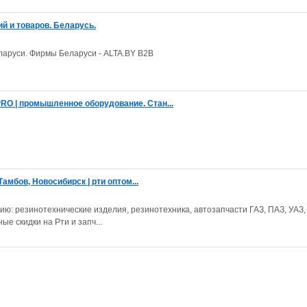
й и товаров. Беларусь.
ларуси. Фирмы Беларуси - ALTA.BY B2B
O | промышленное оборудование. Стан...
амбов, Новосибирск | рти оптом...
ию: резинотехнические изделия, резинотехника, автозапчасти ГАЗ, ПАЗ, УАЗ
ые скидки на Рти и запч...