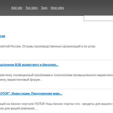
Add site
-
Top sites
-
Tags
-
New sites
сии
ятий России. Отзывы производственных организаций и их услуг.
шленном B2B маркетинге и брендинг...
аркетингу, посвященный проблемам и технологиям промышленного маркетинга
ингу, маркетинговый форум...
ТОР". Инвестиции. Предложения инве...
ций на бизнес портале ПОТОР. Наш бизнес портал это - кредиты для вашего 
ия для вашей компании....