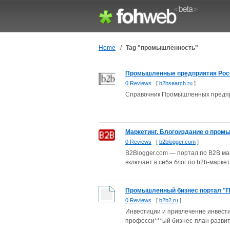
Home
/
Tag "промышленность"
Промышленные предприятия Рос
0 Reviews
[
b2bsearch.ru
]
Справочник Промышленных предпри
Маркетинг. Блогоиздание о промы
0 Reviews
[
b2blogger.com
]
B2Blogger.com — портал по B2B м
включает в себя блог по b2b-маркет
Промышленный бизнес портал "ПО
0 Reviews
[
b2b2.ru
]
Инвестиции и привлечение инвести
професси***ый бизнес-план развит