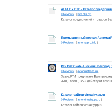
ALTA.BY B2B - Каталог предприяти
0 Reviews
[
b2b.alta.by
]
Каталог предприятий и товаров Бе
Промышленный портал АвтоматPR
0 Reviews
[
avtomatpro.info
]
Рти Опт Снаб - Нижний Новгород, Т
0 Reviews
[
avtogruztrans.ru
]
Завод РТИ предлагает Вам продукц
ЗИЛ, Газель, ВАЗ. Действуют сезонн
Каталог сайтов virtuality.pp.ru
0 Reviews
[
avto.virtuality.pp.ru
]
Каталог сайтов virtuality.pp.ru