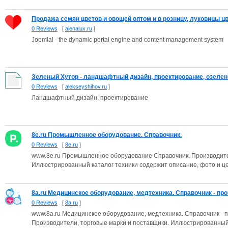
Продажа семян цветов и овощей оптом и в розницу, луковицы цве
0 Reviews
[
alenalux.ru
]
Joomla! - the dynamic portal engine and content management system
Зеленый Хутор - ландшафтный дизайн, проектирование, озеле
0 Reviews
[
alekseyshihov.ru
]
Ландшафтный дизайн, проектирование
8e.ru Промышленное оборудование. Справочник.
0 Reviews
[
8e.ru
]
www.8e.ru Промышленное оборудование Справочник. Производител
Иллюстрированный каталог техники содержит описание, фото и цен
8a.ru Медицинское оборудование, медтехника. Справочник - прои
0 Reviews
[
8a.ru
]
www.8a.ru Медицинское оборудование, медтехника. Справочник - 
Производители, торговые марки и поставщики. Иллюстрированный.