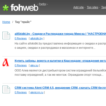
Add site
-
Top sites
-
Tag
Home
/
Tag "прайс"
allSkidki.by - Скидки и Распродажи города Минска | "НАСТРОЕНИ
0 Reviews
[
allskidki.by
]
На сайте allskidki.by предоставлена информация о скидках и ра
о акциях, скидках и распродажах в магазинах и интернете...
Купить заборы, ворота и калитки в Краснодаре: ограждения мета
0 Reviews
[
alev.su
]
ООО Алев является дистрибьютором систем ограждений бельгийско
поставку ограждений, а так же монтаж. Ограждаем спорт площа...
CRM система Alent CRM 4.5, внедрение CRM, скачать CRM бесп
0 Reviews
[
alentcrm.ru
]