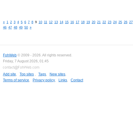
«
1
2
3
4
5
6
7
8
9
10
11
12
13
14
15
16
17
18
19
20
21
22
23
24
25
26
27
46
47
48
49
50
»
FohWeb
© 2009 - 2026. All rights reserved.
Friday, 7 August 2026, 01:45
Add site
,
Top sites
,
Tags
,
New sites
,
Terms of service
,
Privacy policy
,
Links
,
Contact