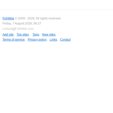
FohWeb
© 2009 - 2026. All rights reserved.
Friday, 7 August 2026, 06:27
Add site
,
Top sites
,
Tags
,
New sites
,
Terms of service
,
Privacy policy
,
Links
,
Contact