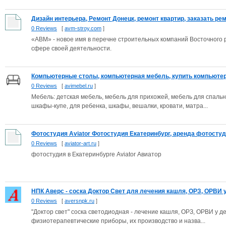
Дизайн интерьера, Ремонт Донецк, ремонт квартир, заказать ремо
0 Reviews
[
avm-stroy.com
]
«АВМ» - новое имя в перечне строительных компаний Восточного 
сфере своей деятельности.
Компьютерные столы, компьютерная мебель, купить компьютерн
0 Reviews
[
avimebel.ru
]
Мебель: детская мебель, мебель для прихожей, мебель для спаль
шкафы-купе, для ребенка, шкафы, вешалки, кровати, матра...
Фотостудия Aviator Фотостудия Екатеринбург, аренда фотостуди
0 Reviews
[
aviator-art.ru
]
фотостудия в Екатеринбурге Aviator Авиатор
НПК Аверс - соска Доктор Свет для лечения кашля, ОРЗ, ОРВИ у 
0 Reviews
[
aversnpk.ru
]
"Доктор свет" соска светодиодная - лечение кашля, ОРЗ, ОРВИ у 
физиотерапевтические приборы, их производство и назва...