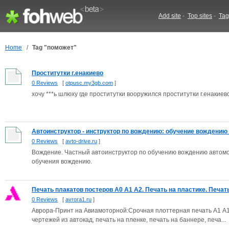
Add site
-
Top sites
-
Tag
Home
/
Tag "поможет"
Проститутки г.енакиево
0 Reviews
[
otpusc.my3gb.com
]
хочу ***ь шлюху где проститутки вооружился проститутки г.енакиев
Автоинструктор - инструктор по вождению: обучение вождению 
0 Reviews
[
avto-drive.ru
]
Вождение. Частный автоинструктор по обучению вождению автомоб
обучения вождению.
Печать плакатов постеров А0 А1 А2. Печать на пластике. Печать.
0 Reviews
[
avrora1.ru
]
Аврора-Принт на Авиамоторной:Срочная плоттерная печать А1 А1 А
чертежей из автокад, печать на пленке, печать на баннере, печа...