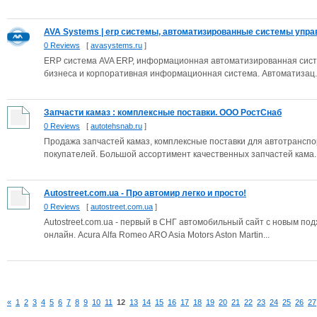
AVA Systems | erp системы, автоматизированные системы управ
0 Reviews
[
avasystems.ru
]
ERP система AVA ERP, информационная автоматизированная сист
бизнеса и корпоративная информационная система. Автоматизац..
Запчасти камаз : комплексные поставки. ООО РостСнаб
0 Reviews
[
autotehsnab.ru
]
Продажа запчастей камаз, комплексные поставки для автотранспо
покупателей. Большой ассортимент качественных запчастей кама..
Autostreet.com.ua - Про автомир легко и просто!
0 Reviews
[
autostreet.com.ua
]
Autostreet.com.ua - первый в СНГ автомобильный сайт с новым по
онлайн. Acura Alfa Romeo ARO Asia Motors Aston Martin...
«
1
2
3
4
5
6
7
8
9
10
11
12
13
14
15
16
17
18
19
20
21
22
23
24
25
26
27