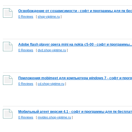
Освобождение от созависимости - софт и программы для пк бесп
0 Reviews
[
shop-viptime.ru
]
Adobe flash player opera mini на nokia c5-00 - софт и программы..
0 Reviews
[
dvd.shop-viptime.ru
]
Приложения mobimeet для компьютера windows 7 - софт и прогр
0 Reviews
[
cd.shop-viptime.ru
]
Мобильный агент версия 4.1 - софт и программы для пк бесплат
0 Reviews
[
mvideo.shop-viptime.ru
]