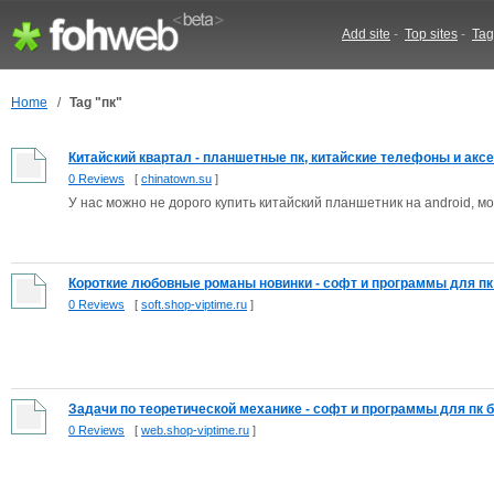
Add site
-
Top sites
-
Tag
Home
/
Tag "пк"
Китайский квартал - планшетные пк, китайские телефоны и аксес
0 Reviews
[
chinatown.su
]
У нас можно не дорого купить китайский планшетник на android, м
Короткие любовные романы новинки - софт и программы для пк 
0 Reviews
[
soft.shop-viptime.ru
]
Задачи по теоретической механике - софт и программы для пк б
0 Reviews
[
web.shop-viptime.ru
]