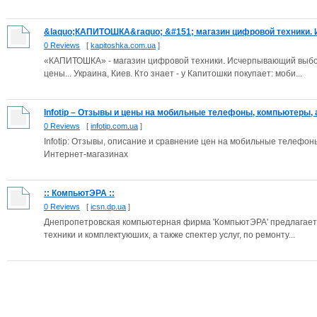
&laquo;КАПИТОШКА&raquo; &#151; магазин цифровой техники. И
0 Reviews
[
kapitoshka.com.ua
]
«КАПИТОШКА» - магазин цифровой техники. Исчерпывающий выбо
цены... Украина, Киев. Кто знает - у Капитошки покупает: моби...
Infotip – Отзывы и цены на мобильные телефоны, компьютеры, а
0 Reviews
[
infotip.com.ua
]
Infotip: Отзывы, описание и сравнение цен на мобильные телефоны
Интернет-магазинах
:: КомпьютЭРА ::
0 Reviews
[
icsn.dp.ua
]
Днепропетровская компьютерная фирма 'КомпьютЭРА' предлагае
техники и комплектуюших, а также спектер услуг, по ремонту...