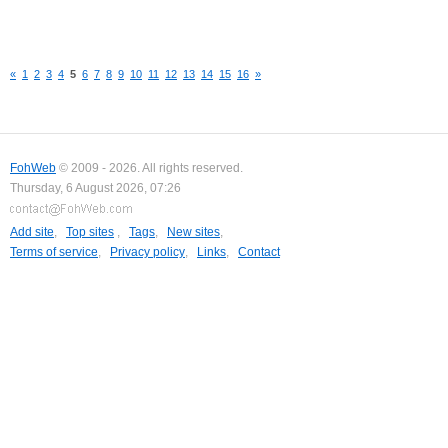
«
1
2
3
4
5
6
7
8
9
10
11
12
13
14
15
16
»
FohWeb
© 2009 - 2026. All rights reserved.
Thursday, 6 August 2026, 07:26
Add site
,
Top sites
,
Tags
,
New sites
,
Terms of service
,
Privacy policy
,
Links
,
Contact