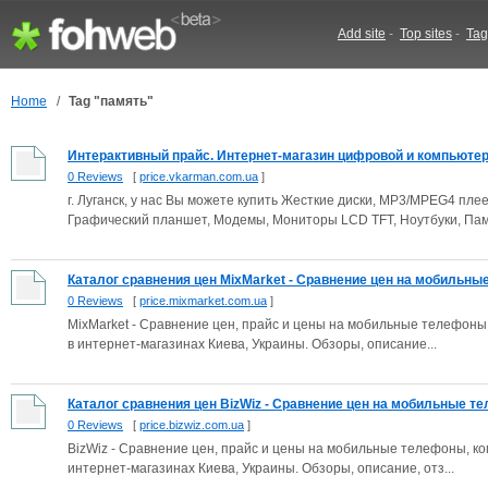
Add site
-
Top sites
-
Tag
Home
/
Tag "память"
Интерактивный прайс. Интернет-магазин цифровой и компьютерн
0 Reviews
[
price.vkarman.com.ua
]
г. Луганск, у нас Вы можете купить Жесткие диски, MP3/MPEG4 пле
Графический планшет, Модемы, Мониторы LCD TFT, Ноутбуки, Памя
Каталог сравнения цен MixMarket - Сравнение цен на мобильные 
0 Reviews
[
price.mixmarket.com.ua
]
MixMarket - Сравнение цен, прайс и цены на мобильные телефоны,
в интернет-магазинах Киева, Украины. Обзоры, описание...
Каталог сравнения цен BizWiz - Сравнение цен на мобильные те
0 Reviews
[
price.bizwiz.com.ua
]
BizWiz - Сравнение цен, прайс и цены на мобильные телефоны, ко
интернет-магазинах Киева, Украины. Обзоры, описание, отз...