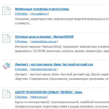
Мобильные телефоны и аксессуары
0 Reviews
[
mp-catalog.ru
]
Описание, характеристики, комплектации моделей мобильных и с
стоимость.
Оптовые цены в розницу - MariupolSHOP
0 Reviews
[
mariupolshop.com.ua
]
Интернет-магазин “MariupolShop” предлагает компьютеры и компл
видеокарты, CD-ROM, мониторы, корпуса, мышки, клавиатуры, звуко
Лингвист - частная школа, Киев. Частный детский сад
0 Reviews
[
lingvistschool.kiev.ua
]
Лингвист - частная школа, Киев. Частный детский сад. Школа секр
эйдетики. Современное образование, развивающие программы, иг..
ЦЕНТР ПСИХОЛОГИИ СЕМЬИ "ЛЕЛЕКА", Киев
0 Reviews
[
leleka.org.ua
]
Курсы по интегративной, трансперсональной, семейной психологии
профконсультация; подготовка семей к родам; ребефинг, холотроп..