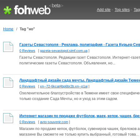
Add site
-
Top sites
-
Tag
Home
/
Tag "но"
Газеты Севастополя - Реклама, полиграфия - Газета Курьер Сева
0 Reviews
[
gazeta-sevastopol.simf.com.ua
]
Газеты Севастополя. Редакции газет Севастополя. Интернет-газ
политические газеты Севастополя. Объявления, но...
Ландшафтный дизайн сада мечты. Ландшафтный дизайн Тюмень,
0 Reviews
[
xn--72-6kcat4bp6br2b.xn--p1ai
]
Озеленительное благоустройство в Тюмени имеет свои специфичес
только создание Сада Мечты, но и уход за этим садом.
Интернет магазин по продаже футболок, маек, кепок, чашек, брел
0 Reviews
[
avto-souvenir.com
]
Магазин по продаже кепок, футболок, сувениров чашек, брелоков
магазине Вы сможете не только купить выбранный, готовый това...