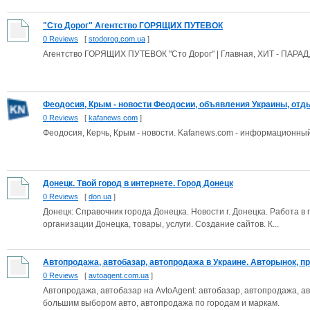
"Сто Дорог" Агентство ГОРЯЩИХ ПУТЕВОК
0 Reviews
[
stodorog.com.ua
]
Агентство ГОРЯЩИХ ПУТЕВОК "Сто Дорог" | Главная, ХИТ - ПАРАД,в
Феодосия, Крым - новости Феодосии, объявления Украины, отдых
0 Reviews
[
kafanews.com
]
Феодосия, Керчь, Крым - новости. Kafanews.com - информационны
Донецк. Твой город в интернете. Город Донецк
0 Reviews
[
don.ua
]
Донецк: Справочник города Донецка. Новости г. Донецка. Работа в
организации Донецка, товары, услуги. Создание сайтов. К...
Автопродажа, автобазар, автопродажа в Украине. Авторынок, пр
0 Reviews
[
avtoagent.com.ua
]
Автопродажа, автобазар на AvtoAgent: автобазар, автопродажа, а
большим выбором авто, автопродажа по городам и маркам.