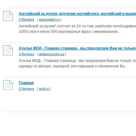
Английский за рулем, изучение английского, английский в маши
0 Reviews
[
autoenglish.ru
]
Английский за рулем” состоит из 14-ти тем, наиболее необходимых
1000 слов и около 500 разговорных фраз с минимальное...
Ателье МОД - Главная страница - мы предлагаем Вам не только:
0 Reviews
[
ateliemod.kiev.ua
]
Ателье МОД – Главная страница - мы предлагаем Вам не только: 
одежды по фигуре, перекрой, реставрацию и обновление Ва...
Главная
0 Reviews
[
ardil.ru
]