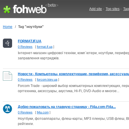
Add site
-
Top sites
-
Tag
Home
/
Tag "ноутбуки"
FORMAT.IF.UA
0 Reviews
[
format.if.ua
]
Інтернет-магазин цифрової техніки, комп`ютери, ноутбуки, перифер
заправлення картриджів.
Новости - Компьютеры, комплектующие, периферия, аксессуары -
0 Reviews
[
forcom.kiev.ua
]
Forcom Trade - широкий выбор компьютерных комплектующих, пер
оргтехника, аксессуары, акустика, Hi-Fi, DVD-Audio и многое...
Добро пожаловать на главную страницу - Fi4a.com-Fi4a...
0 Reviews
[
fi4a.com
]
Ноутбуки, фотоаппараты, флеш-карты, MP3 плееры, USB флеш, Blu
рейтинги.