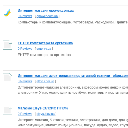
Интернет магазин epower.com.ua
0 Reviews
[
epower.com.ua
]
Компьютеры и комплектуюющие. Фототовары. Расходники. Принт
ЕНТЕР комп'ютери та оргтехніка
0 Reviews
[
enter.rv.ua
]
ЕНТЕР комп'ютери та оргтехніка
Интернет магазин электроники и портативной техники - eltop.com.
0 Reviews
[
eltop.com.ua
]
Элтоп-интернет-магазин электроники, в котором можно легко и к
электронику. У нас можно купить ноутбуки, мониторы и портативные
Магазин Elsys (ЭЛСИС ПТКФ)
0 Reviews
[
elsys.kiev.ua
]
Интернет-магазин, бытовая, техника, электроника, для дома, для к
комплектующие, климат, кондиционеры, посуда, аудио, видео, спутн