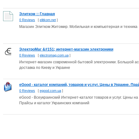
Элитком :: Главная
0 Reviews
[
elitkom.net
]
Магазин Элитком Житомир. Мобильная и компьютерная и техника
ЭлектроМаг &#151; интернет-магазин электроники
0 Reviews
[
electromag.com.ua
]
Интернет-магазин современной бытовой электроники. Большой асс
доставка по Киеву и Украине
eGood - каталог компаний, товаров и услуг. Цены в Украине. Прай
0 Reviews
[
egood.com.ua
]
eGood - Всеукраинский Интернет-каталог товаров и услуг. Цены н
Прайсы и каталог Украинских компаний