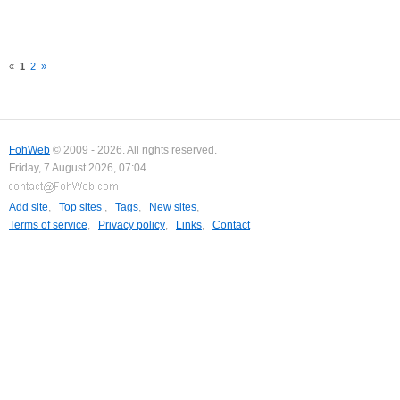
«
1
2
»
FohWeb
© 2009 - 2026. All rights reserved.
Friday, 7 August 2026, 07:04
Add site
,
Top sites
,
Tags
,
New sites
,
Terms of service
,
Privacy policy
,
Links
,
Contact