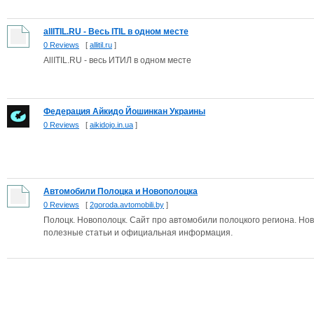
allITIL.RU - Весь ITIL в одном месте
0 Reviews
[
allitil.ru
]
AllITIL.RU - весь ИТИЛ в одном месте
Федерация Айкидо Йошинкан Украины
0 Reviews
[
aikidojo.in.ua
]
Автомобили Полоцка и Новополоцка
0 Reviews
[
2goroda.avtomobili.by
]
Полоцк. Новополоцк. Сайт про автомобили полоцкого региона. Нов
полезные статьи и официальная информация.