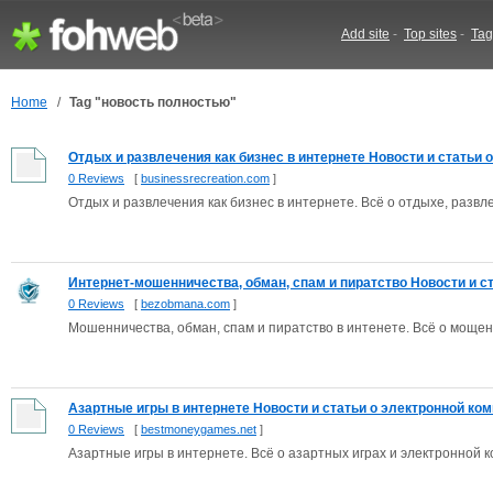
Add site
-
Top sites
-
Tag
Home
/
Tag "новость полностью"
Отдых и развлечения как бизнес в интернете Новости и статьи о 
0 Reviews
[
businessrecreation.com
]
Отдых и развлечения как бизнес в интернете. Всё о отдыхе, разв
Интернет-мошенничества, обман, спам и пиратство Новости и ста
0 Reviews
[
bezobmana.com
]
Мошенничества, обман, спам и пиратство в интенете. Всё о мощен
Азартные игры в интернете Новости и статьи о электронной ком
0 Reviews
[
bestmoneygames.net
]
Азартные игры в интернете. Всё о азартных играх и электронной 