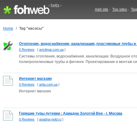
Add site
-
Top sites
-
Tag
Home
/
Tag "насосы"
Отопление, водоснабжение, канализация, пластиковые трубы и 
0 Reviews
[
artclimat.com.ua
]
Системы отопления, водоснабжения, канализации. Воздушное ото
полипропиленовые трубы и фитинги. Проектирование и монтаж сис
Интернет магазин
0 Reviews
[
arita.com.ua
]
Интернет магазин
Горящие туры путевки : Ариадна Золотой Век - г. Москва
0 Reviews
[
ariadna-gold.ru
]