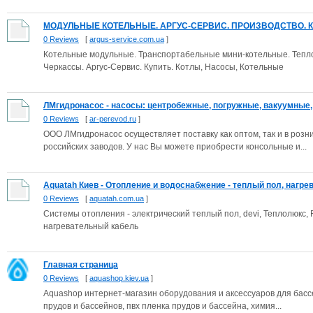
МОДУЛЬНЫЕ КОТЕЛЬНЫЕ. АРГУС-СЕРВИС. ПРОИЗВОДСТВО. К
0 Reviews
[
argus-service.com.ua
]
Котельные модульные. Транспортабельные мини-котельные. Тепло
Черкассы. Аргус-Сервис. Купить. Котлы, Насосы, Котельные
ЛМгидронасос - насосы: центробежные, погружные, вакуумные, к
0 Reviews
[
ar-perevod.ru
]
ООО ЛМгидронасос осуществляет поставку как оптом, так и в роз
российских заводов. У нас Вы можете приобрести консольные и...
Aquatah Киев - Отопление и водоснабжение - теплый пол, нагрева
0 Reviews
[
aquatah.com.ua
]
Системы отопления - электрический теплый пол, devi, Теплолюкс,
нагревательный кабель
Главная страница
0 Reviews
[
aquashop.kiev.ua
]
Aquashop интернет-магазин оборудования и аксессуаров для бассе
прудов и бассейнов, пвх пленка прудов и бассейна, химия...