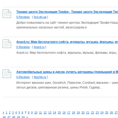
Тюнинг-центр Экспедиция Трофи - Тюнинг-центр Экспедиция Т
0 Reviews
[
4x4.dn.ua
]
Добро пожаловать на сайт тюнинг-центра Экспедиция-Трофи Наша
оригинальных запасных частей, аксессуаров и
4vard.ru: Мир бесплатного софта, журналы, музыка, фильмы, иг
0 Reviews
[
4vard.ru
]
4vard.ru: Мир бесплатного софта, журналы, музыка, фильмы, игры,
Автомобильные шины и диски, купить автошины (покрышки) в Мо
0 Reviews
[
4tochki.ru
]
Интернет магазин шин, Goodrich, Пирелли, Cordiant; магазин – ши
литых дисков, шипованная резина, шины Pirelli, Гудиер...
«
1
2
3
4
5
6
7
8
9
10
11
12
13
14
15
16
17
18
19
20
21
22
23
24
25
26
27
46
47
48
49
50
»