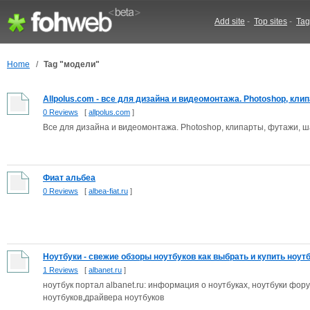
Add site
-
Top sites
-
Tag
Home
/
Tag "модели"
Allpolus.com - все для дизайна и видеомонтажа. Photoshop, клипа
0 Reviews
[
allpolus.com
]
Все для дизайна и видеомонтажа. Photoshop, клипарты, футажи, 
Фиат альбеа
0 Reviews
[
albea-fiat.ru
]
Ноутбуки - свежие обзоры ноутбуков как выбрать и купить ноут
1 Reviews
[
albanet.ru
]
ноутбук портал albanet.ru: информация о ноутбуках, ноутбуки фор
ноутбуков,драйвера ноутбуков