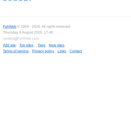
FohWeb
© 2009 - 2026. All rights reserved.
Thursday, 6 August 2026, 17:46
Add site
,
Top sites
,
Tags
,
New sites
,
Terms of service
,
Privacy policy
,
Links
,
Contact