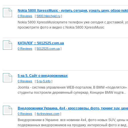
Nokia 5800 XpressMusic - купить сегодня, узнать цену, обзор noki.
0 Reviews
[
5800.hitechgid.ru
]
Nokia 5800 XpressMusicкупите телефон уже сегодня с доставкой, у
просмотрите фото и видео с Nokia 5800 XpressMusic
КАТАЛОГ :: 5012525.com.ua
0 Reviews
[
5012525.com.ua
]
5 на 5. Сайт о внедорожниках
0 Reviews
[
5-tu-5.info
]
Joomla - система управления WEB-порталом, В BMW «поделятся» 
студенты построили деревянный суперкар, Концерн BMW подтв...
Внедорожники Украина. 4x4 - кроссоверы. фото, тюнинг suv, цены
0 Reviews
[
4x4reviews.com
]
Внедорожники в Украине. все новинки 4x4, фото новых SUV, цены 
подержанных внедорожников на продажу. интересный фото и вид..