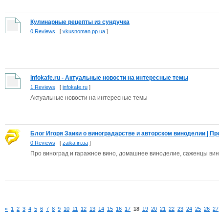
Кулинарные рецепты из сундучка
0 Reviews
[
vkusnoman.pp.ua
]
infokafe.ru - Актуальные новости на интересные темы
1 Reviews
[
infokafe.ru
]
Актуальные новости на интересные темы
Блог Игоря Заики о виноградарстве и авторском виноделии | Про 
0 Reviews
[
zaika.in.ua
]
Про виноград и гаражное вино, домашнее виноделие, саженцы вино
«
1
2
3
4
5
6
7
8
9
10
11
12
13
14
15
16
17
18
19
20
21
22
23
24
25
26
27