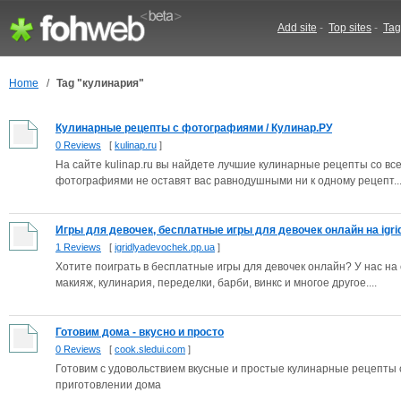
Add site
-
Top sites
-
Tag
Home
/
Tag "кулинария"
Кулинарные рецепты с фотографиями / Кулинар.РУ
0 Reviews
[
kulinap.ru
]
На сайте kulinap.ru вы найдете лучшие кулинарные рецепты со вс
фотографиями не оставят вас равнодушными ни к одному рецепт..
Игры для девочек, бесплатные игры для девочек онлайн на igridl
1 Reviews
[
igridlyadevochek.pp.ua
]
Хотите поиграть в бесплатные игры для девочек онлайн? У нас на 
макияж, кулинария, переделки, барби, винкс и многое другое....
Готовим дома - вкусно и просто
0 Reviews
[
cook.sledui.com
]
Готовим с удовольствием вкусные и простые кулинарные рецепт
приготовлении дома