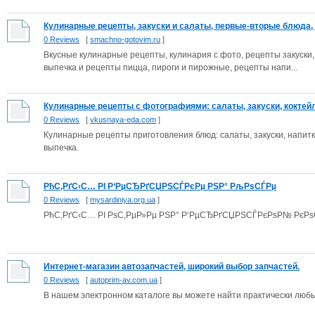
Кулинарные рецепты, закуски и салаты, первые-вторые блюда, д
0 Reviews
[
smachno-gotovim.ru
]
Вкусные кулинарные рецепты, кулинария с фото, рецепты закуски,
выпечка и рецепты пицца, пироги и пирожные, рецепты напи...
Кулинарные рецепты с фотографиями: салаты, закуски, коктейли
0 Reviews
[
vkusnaya-eda.com
]
Кулинарные рецепты приготовления блюд: салаты, закуски, напитк
выпечка.
РћС‚РґС‹С… РІ Р‘РµСЂРґСЏРЅСЃРєРµ РЅР° РљРѕСЃРµ
0 Reviews
[
mysardiniya.org.ua
]
РћС‚РґС‹С… РІ РѕС‚РµР»Рµ РЅР° Р‘РµСЂРґСЏРЅСЃРєРѕР№ РєР
Интернет-магазин автозапчастей, широкий выбор запчастей.
0 Reviews
[
autoprim-av.com.ua
]
В нашем электронном каталоге вы можете найти практически люб