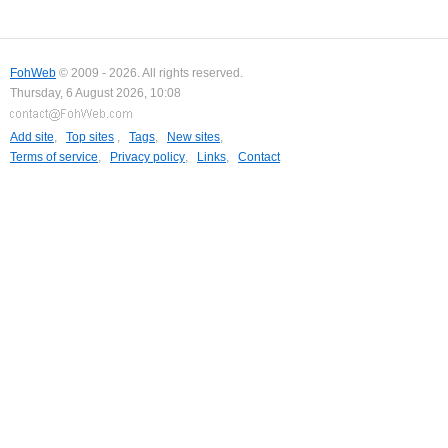
FohWeb
© 2009 - 2026. All rights reserved.
Thursday, 6 August 2026, 10:08
Add site
,
Top sites
,
Tags
,
New sites
,
Terms of service
,
Privacy policy
,
Links
,
Contact