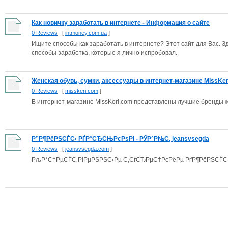
Как новичку заработать в интернете - Информация о сайте
0 Reviews
[
intmoney.com.ua
]
Ищите способы как заработать в интернете? Этот сайт для Вас. 
способы заработка, которые я лично испробовал.
Женская обувь, сумки, аксессуары в интернет-магазине MissKeri.
0 Reviews
[
misskeri.com
]
В интернет-магазине MissKeri.com представлены лучшие бренды же
Р”Р¶РёРЅСЃС‹ РҐР°СЂСЊРєРѕРІ - РЎР°Р№С‚ jeansvsegda
0 Reviews
[
jeansvsegda.com
]
РљР°С‡РµСЃС‚РІРµРЅРЅС‹Рµ С‚СѓСЂРµС†РєРёРµ РґР¶РёРЅСЃС‹