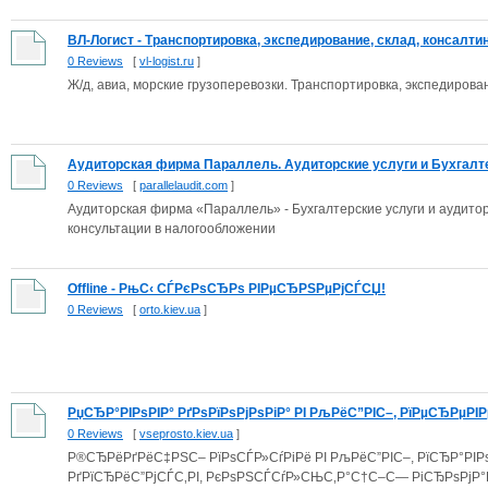
ВЛ-Логист - Транспортировка, экспедирование, склад, консалтинг
0 Reviews
[
vl-logist.ru
]
Ж/д, авиа, морские грузоперевозки. Транспортировка, экспедирован
Аудиторская фирма Параллель. Аудиторские услуги и Бухгалте
0 Reviews
[
parallelaudit.com
]
Аудиторская фирма «Параллель» - Бухгалтерские услуги и аудитор
консультации в налогообложении
Offline - РњС‹ СЃРєРѕСЂРѕ РІРµСЂРЅРµРјСЃСЏ!
0 Reviews
[
orto.kiev.ua
]
РџСЂР°РІРѕРІР° РґРѕРїРѕРјРѕРіР° РІ РљРёС”РІС–, РїРµСЂРµРІРµ
0 Reviews
[
vseprosto.kiev.ua
]
Р®СЂРёРґРёС‡РЅС– РїРѕСЃР»СѓРіРё РІ РљРёС”РІС–, РїСЂР°РІРѕ
РґРїСЂРёС”РјСЃС‚РІ, РєРѕРЅСЃСѓР»СЊС‚Р°С†С–С— РіСЂРѕРјР°Р