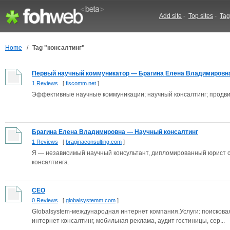
Add site
-
Top sites
-
Tag
Home
/
Tag "консалтинг"
Первый научный коммуникатор — Брагина Елена Владимировн
1 Reviews
[
fiscomm.net
]
Эффективные научные коммуникации; научный консалтинг; продв
Брагина Елена Владимировна — Научный консалтинг
1 Reviews
[
braginaconsulting.com
]
Я — независимый научный консультант, дипломированный юрист с
консалтинга.
СЕО
0 Reviews
[
globalsystemm.com
]
Globalsystem-международная интернет компания.Услуги: поисковая
интернет консалтинг, мобильная реклама, аудит гостиницы, сер...