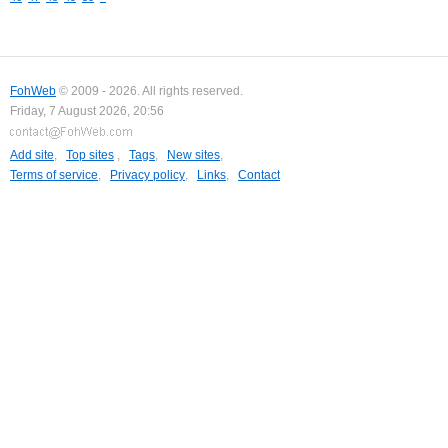
FohWeb
© 2009 - 2026. All rights reserved.
Friday, 7 August 2026, 20:56
Add site
,
Top sites
,
Tags
,
New sites
,
Terms of service
,
Privacy policy
,
Links
,
Contact