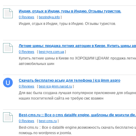
Индия, отдых в Индии, туры в Индию. Отзывы туристов.
0 Reviews
[
bestindiya.info
]
Индия, отдых в Индии, туры в Индию. Отзывы туристов.
Летние шины: продажа летних автошин в Киеве. Купить шины авт
0 Reviews
[
best-tyre.com.ua
]
Купить летние шины в Киеве по ХОРОШИМ ЦЕНАМ: продажа летних
автомобильных шин
Скачать бесплатно аську для телефона | icq jimm aspro
0 Reviews
[
best-icq-jimm.narod.ru
]
Для вас была создана лучшая популярное приложение для общения
наших посетителей сайта не требую смс взамен
Best-cms.ru :: Все о cms datalife engine, шаблоны dle модули dle.
0 Reviews
[
best-cms.ru
]
Best-cms.ru :: Все о datalife engine,возможность скачать бесплатно 
помощь по wordpress и joomla.