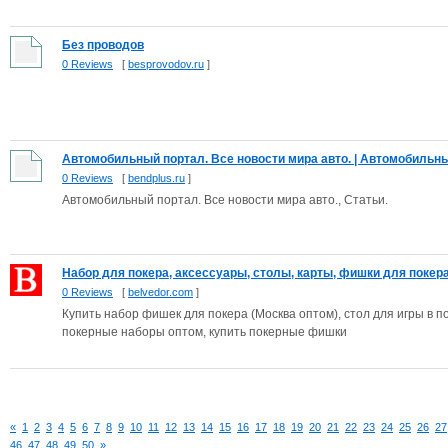
Без проводов
0 Reviews
[
besprovodov.ru
]
Автомобильный портал. Все новости мира авто. | Автомобильный
0 Reviews
[
bendplus.ru
]
Автомобильный портал. Все новости мира авто., Статьи.
Набор для покера, аксессуары, столы, карты, фишки для покера 
0 Reviews
[
belvedor.com
]
Купить набор фишек для покера (Москва оптом), стол для игры в п
покерные наборы оптом, купить покерные фишки
«
1
2
3
4
5
6
7
8
9
10
11
12
13
14
15
16
17
18
19
20
21
22
23
24
25
26
27
46
47
48
49
50
»