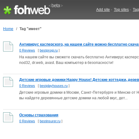
Add site
-
Top sites
-
Tag
Home
/
Tag "имеет"
Антивирус касперского, на нашем сайте можно бесплатно скачат
0 Reviews
[
bestprogi.ru
]
На нашем сайте вы сможете скачать бесплатно Антивирус касперсчк
nod32, dr.web, avast. Ваш компьютер в безопасности!
Детские игровые домики Happy House! Детские коттеджи, дерев
0 Reviews
[
bestplayhouses.ru
]
Детские игровые домики в Москве, Санкт-Петербурге и Минске от 
вы найдете деревянные детские домики на любой вкус, дет...
Основы страхования
0 Reviews
[
bestinsurer.ru
]