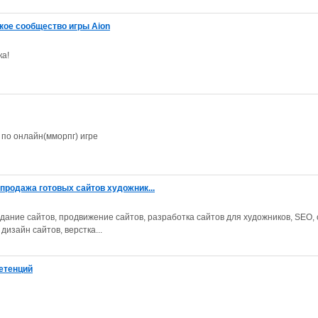
кое сообщество игры Aion
ка!
 по онлайн(мморпг) игре
 продажа готовых сайтов художник...
дание сайтов, продвижение сайтов, разработка сайтов для художников, SEO,
изайн сайтов, верстка...
етенций