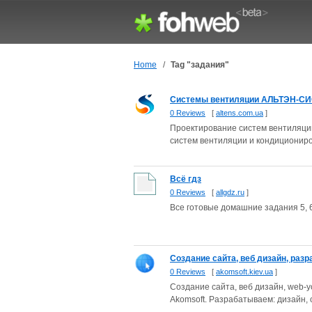
Home
/
Tag "задания"
Системы вентиляции АЛЬТЭН-СИС
0 Reviews
[
altens.com.ua
]
Проектирование систем вентиляции
систем вентиляции и кондиционир
Всё гдз
0 Reviews
[
allgdz.ru
]
Все готовые домашние задания 5, 6,
Создание сайта, веб дизайн, разра
0 Reviews
[
akomsoft.kiev.ua
]
Создание сайта, веб дизайн, web-у
Akomsoft. Разрабатываем: дизайн, с