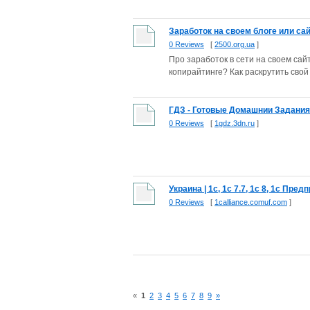
Заработок на своем блоге или сайт
0 Reviews
[
2500.org.ua
]
Про заработок в сети на своем сай
копирайтинге? Как раскрутить свой
ГДЗ - Готовые Домашнии Задания 
0 Reviews
[
1gdz.3dn.ru
]
Украина | 1c, 1с 7.7, 1с 8, 1с Пред
0 Reviews
[
1calliance.comuf.com
]
«
1
2
3
4
5
6
7
8
9
»