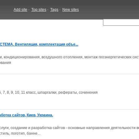
Add site
-
Top sites
-
Tags
-
New sites
ТЕМА. Вентиляция, комплектация объе...
, кондиционирования, воздушного отопления, монтаж геоэнергетических сис
ования
 7, 8, 9, 10, 11 класс, шпаргалки, рефераты, сочинения
ботка сайтов, Киев, Украина.
слуги, создание и разработка сайтов - основные направления деятельности в
тиль, логотип, банне...