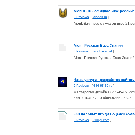
AionDB.ru - официальное российс
0 Reviews
[
aiondb.ru
]
AionDB.ru - всё о лучшей игре 21 ве
Aion - Русская База Знаний
0 Reviews
[
aionbase.net
]
Aion - Полная Русская База Знаний
Наши услуги - разработка сайтов,
0 Reviews
[
644-95-69.ru
]
Мастерская дизайна 644-95-69, cоз
иллюстраций, графический дизайн, д
300 деловых игр для оценки комп
0 Reviews
[
300igr.com
]