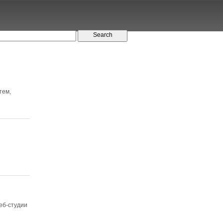
тем,
еб-студии