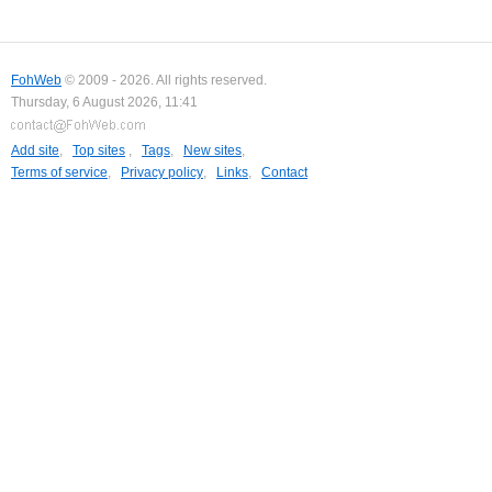
FohWeb
© 2009 - 2026. All rights reserved.
Thursday, 6 August 2026, 11:41
Add site
,
Top sites
,
Tags
,
New sites
,
Terms of service
,
Privacy policy
,
Links
,
Contact