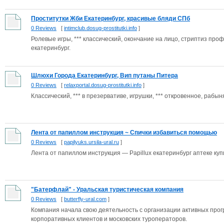
Проститутки Жби Екатеринбург, красивые бляди СПб
0 Reviews
[
intimclub.dosug-prostitutki.info
]
Ролевые игры, *** классический, окончание на лицо, стриптиз про
екатеринбург.
Шлюхи Города Екатеринбург, Вип путаны Питера
0 Reviews
[
relaxportal.dosug-prostitutki.info
]
Классичеcкий, *** в презервативе, игрушки, *** откровенное, рабы
Лента от папиллом инструкция ~ Спички избавиться помощью
0 Reviews
[
papilyuks.ursila-ural.ru
]
Лента от папиллом инструкция — Papillux екатеринбург аптеке куп
"Батерфлай" - Уральская туристическая компания
0 Reviews
[
butterfly-ural.com
]
Компания начала свою деятельность с организации активных прогр
корпоративных клиентов и московских туроператоров.