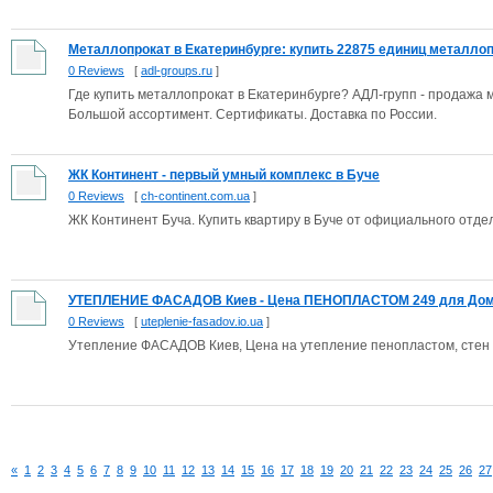
Металлопрокат в Екатеринбурге: купить 22875 единиц металлопр
0 Reviews
[
adl-groups.ru
]
Где купить металлопрокат в Екатеринбурге? АДЛ-групп - продажа 
Большой ассортимент. Сертификаты. Доставка по России.
ЖК Континент - первый умный комплекс в Буче
0 Reviews
[
ch-continent.com.ua
]
ЖК Континент Буча. Купить квартиру в Буче от официального отд
УТЕПЛЕНИЕ ФАСАДОВ Киев - Цена ПЕНОПЛАСТОМ 249 для Домов
0 Reviews
[
uteplenie-fasadov.io.ua
]
Утепление ФАСАДОВ Киев, Цена на утепление пенопластом, стен кв
«
1
2
3
4
5
6
7
8
9
10
11
12
13
14
15
16
17
18
19
20
21
22
23
24
25
26
27