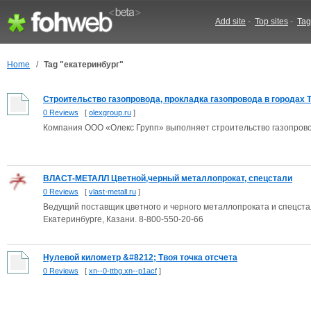
Add site
-
Top sites
-
Tag
Home
/
Tag "екатеринбург"
Строительство газопровода, прокладка газопровода в городах Т
0 Reviews
[
olexgroup.ru
]
Компания ООО «Олекс Групп» выполняет строительство газопров
ВЛАСТ-МЕТАЛЛ Цветной,черный металлопрокат, спецстали
0 Reviews
[
vlast-metall.ru
]
Ведущий поставщик цветного и черного металлопроката и спецста
Екатеринбурге, Казани. 8-800-550-20-66
Нулевой километр &#8212; Твоя точка отсчета
0 Reviews
[
xn--0-ttbg.xn--p1acf
]