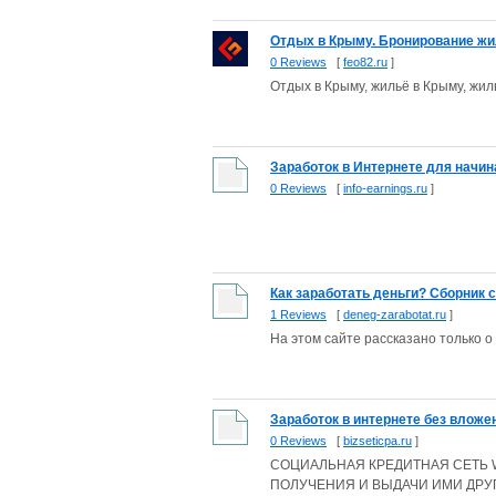
Отдых в Крыму. Бронирование ж
0 Reviews
[
feo82.ru
]
Отдых в Крыму, жильё в Крыму, жил
Заработок в Интернете для начи
0 Reviews
[
info-earnings.ru
]
Как заработать деньги? Сборник 
1 Reviews
[
deneg-zarabotat.ru
]
На этом сайте рассказано только о
Заработок в интернете без вложе
0 Reviews
[
bizseticpa.ru
]
СОЦИАЛЬНАЯ КРЕДИТНАЯ СЕТЬ
ПОЛУЧЕНИЯ И ВЫДАЧИ ИМИ ДРУ