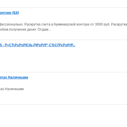
онторе (БК)
фессионально. Раскрутка счета в букмекерской конторе от 3000 руб. Раскрутк
обом получения денег. Отдам...
- Р»СЋР±РѕРІСЊ,РјРѕРґР°,СЂСѓРєРѕРґР...
едитах Наличными
итах Наличными