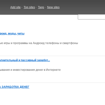
Add site
-
Top sites
-
Tags
-
New sites
роид, моды, читы
ные игры и программы на Андроид телефоны и смартфоны
полнительный и пассивный заработ...
ывания и инвестирования денег в Интернете
 ЗАРАБОТКА ДЕНЕГ