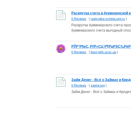
Раскрутка счета в букмекерской к
0 Reviews
[
raskrutka-scheta.umi.ru
]
Раскрутка букмекерского счета про
букмекерского счета выгодный спос
РЎР°Р№С‚ РґР»СЏ Р¶РµРЅС‰РёРЅ 
0 Reviews
[
best-girls.ucoz.ua
]
Займ Денег - Всё о Займах и Кр
0 Reviews
[
zaemi.org
]
Займ Денег - Всё о Займах и Кред