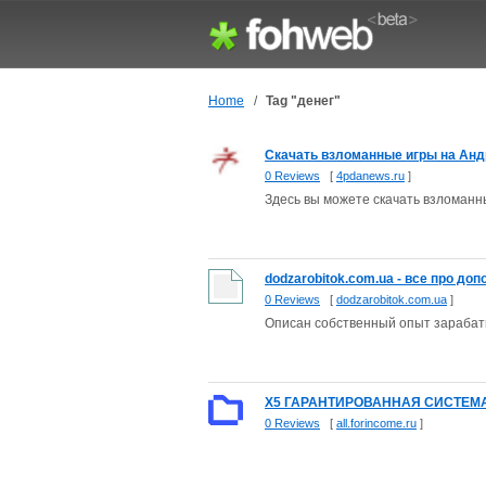
Home
/
Tag "денег"
Cкачать взломанные игры на Анд
0 Reviews
[
4pdanews.ru
]
Здесь вы можете скачать взломан
dodzarobitok.com.ua - все про до
0 Reviews
[
dodzarobitok.com.ua
]
Описан собственный опыт зарабат
X5 ГАРАНТИРОВАННАЯ СИСТЕМА
0 Reviews
[
all.forincome.ru
]